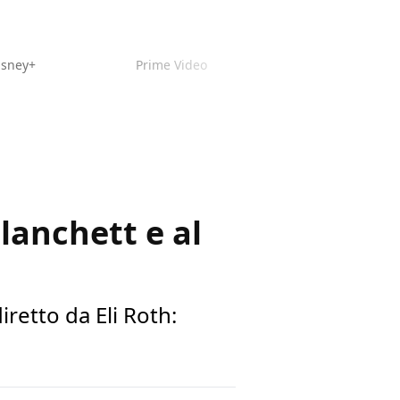
isney+
Prime Video
lanchett e al
iretto da Eli Roth: