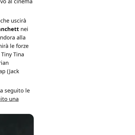
ivo al cinema
 che uscirà
anchett
nei
andora alla
nirà le forze
 Tiny Tina
rian
ap (Jack
ha seguito le
uito una