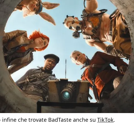
o infine che trovate BadTaste anche su
TikTok
.