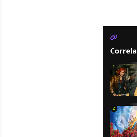
Correla
1
2