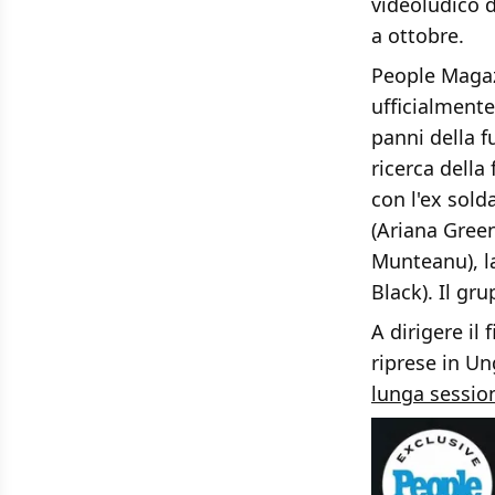
videoludico d
a ottobre.
People Magazi
ufficialment
panni della f
ricerca della 
con l'ex sold
(Ariana Green
Munteanu), la
Black). Il gr
A dirigere il
riprese in U
lunga session