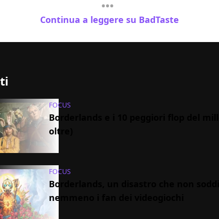
Continua a leggere su BadTaste
ti
FOCUS
Borderlands e i 10 peggiori flop del mil
oltre)
FOCUS
Borderlands, un disastro che non sodd
nemmeno i fan dei videogiochi