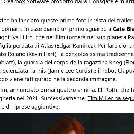
i Gearbox Software prodotto dalla Lionsgate e in arr
ne ha lanciato queste prime foto in vista del trailer,
e domani. In esse diamo un primo sguardo a
Cate
Bl
uggitiva Lilith, che nel film tornerà nel suo pianeta P
figlia perduta di Atlas (Edgar Ramirez). Per fare ciò, u
ato Roland (Kevin Hart), la pericolosissima tredicenne
blatt), la guardia del corpo della ragazzina Krieg (Flo
 scienziata Tannis (Jamie Lee Curtis) e il robot Claptr
uppo viene raffigurato nella seconda immagine.
 film, annunciato ormai quattro anni fa, Eli Roth, che 
ngheria nel 2021. Successivamente,
Tim Miller ha seg
e di riprese aggiuntive
.