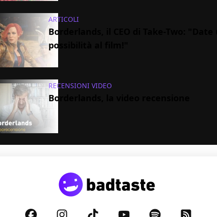
ARTICOLI
Borderlands, il CEO di Take-Two: "Date
possibilità al film!"
RECENSIONI VIDEO
Borderlands, la video recensione