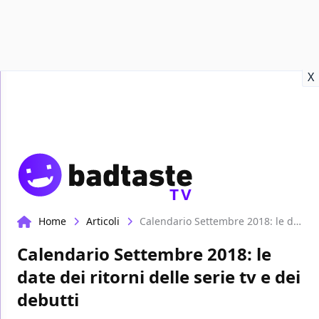
Recensioni
Format video
Marvel
Netflix
Disney+
Prime
X
TV
Home
Articoli
Calendario Settembre 2018: le date dei ritorni delle serie tv e dei debutti
Calendario Settembre 2018: le
date dei ritorni delle serie tv e dei
debutti