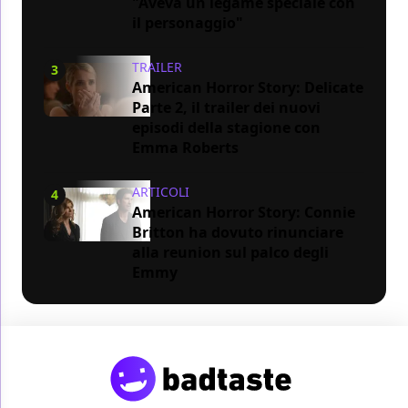
"Aveva un legame speciale con
il personaggio"
TRAILER
3
American Horror Story: Delicate
Parte 2, il trailer dei nuovi
episodi della stagione con
Emma Roberts
ARTICOLI
4
American Horror Story: Connie
Britton ha dovuto rinunciare
alla reunion sul palco degli
Emmy