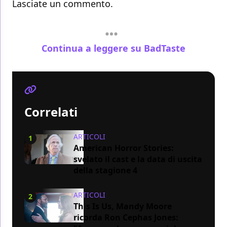
Lasciate un commento.
Continua a leggere su BadTaste
Correlati
ARTICOLI
1
American Horror Stories:
svelato il cast e la data di uscita
della stagione 4
ARTICOLI
2
This Is Us, Mandy Moore
ricorda Ron Cephas Jones: