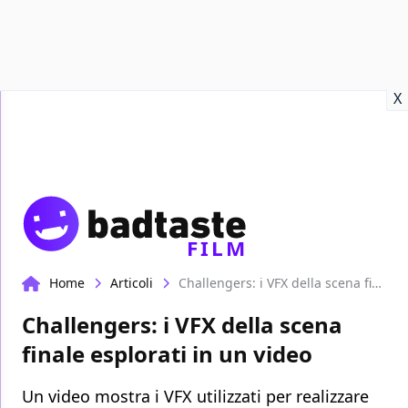
Recensioni
Format video
Marvel
Netflix
Disney+
Prime
X
FILM
Home
Articoli
Challengers: i VFX della scena finale esplorati in un video
Challengers: i VFX della scena
finale esplorati in un video
Un video mostra i VFX utilizzati per realizzare