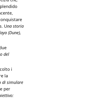
 splendido
ncente,
 conquistare
s. U
na storia
daya (Dune),
 due
no del
colto i
re la
o di simulare
e per
iettivo: