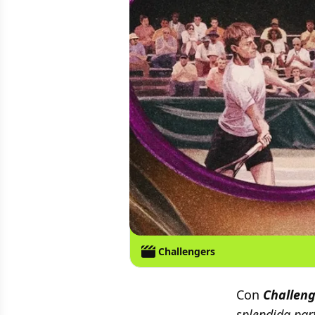
Challengers
Con
Challen
splendida par