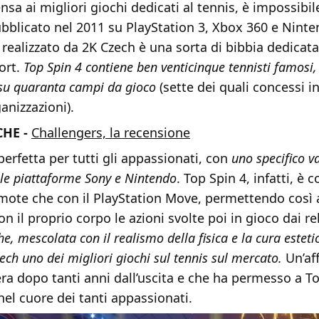
sa ai migliori giochi dedicati al tennis, è impossibil
ubblicato nel 2011 su PlayStation 3, Xbox 360 e Ninte
 realizzato da 2K Czech è una sorta di bibbia dedicat
ort.
Top Spin 4 contiene ben venticinque tennisti famosi
 su quaranta campi da gioco
(sette dei quali concessi in
anizzazioni).
HE -
Challengers, la recensione
rfetta per tutti gli appassionati, con
uno specifico v
lle piattaforme Sony e Nintendo
. Top Spin 4, infatti, è 
imote che con il PlayStation Move, permettendo così a
n il proprio corpo le azioni svolte poi in gioco dai rel
e, mescolata con il realismo della fisica e la cura esteti
zech uno dei migliori giochi sul tennis sul mercato.
Un’af
ra dopo tanti anni dall’uscita e che ha permesso a To
nel cuore dei tanti appassionati.