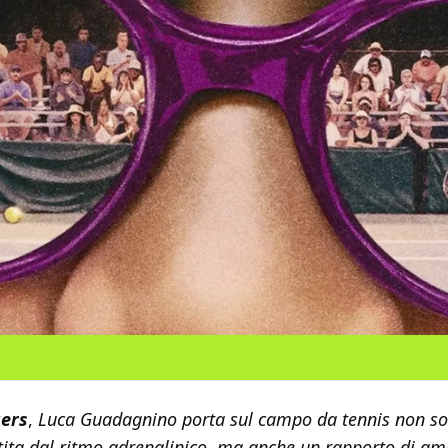
gers
,
Luca Guadagnino porta sul campo da tennis non so
tita dal ritmo adrenalinico, ma anche un rapporto di ami