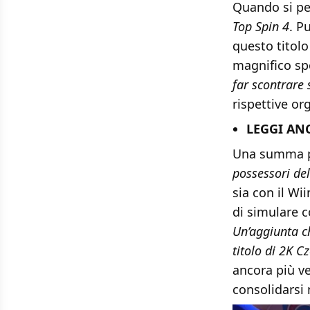
Quando si pen
Top Spin 4
. P
questo titolo
magnifico sp
far scontrare
rispettive org
LEGGI ANC
Una summa pe
possessori de
sia con il Wi
di simulare co
Un’aggiunta ch
titolo di 2K C
ancora più ve
consolidarsi 