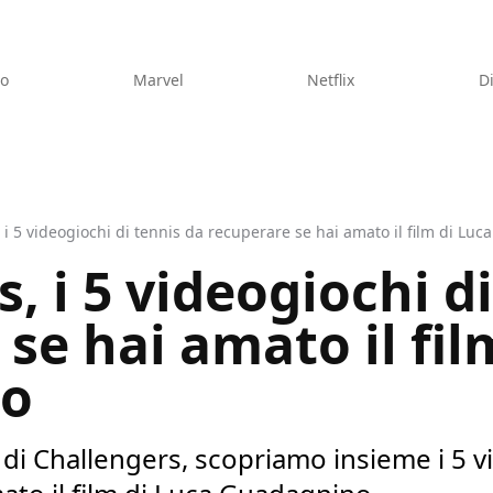
eo
Marvel
Netflix
D
 i 5 videogiochi di tennis da recuperare se hai amato il film di Lu
, i 5 videogiochi d
se hai amato il fil
no
a di Challengers, scopriamo insieme i 5 v