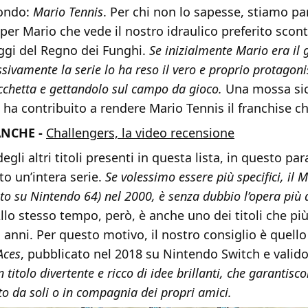
mondo:
Mario Tennis
. Per chi non lo sapesse, stiamo p
uper Mario che vede il nostro idraulico preferito scont
aggi del Regno dei Funghi.
Se inizialmente Mario era il 
ssivamente la serie lo ha reso il vero e proprio protagon
cchetta e gettandolo sul campo da gioco.
Una mossa si
 ha contribuito a rendere Mario Tennis il franchise ch
NCHE -
Challengers, la video recensione
egli altri titoli presenti in questa lista, in questo pa
o un’intera serie.
Se volessimo essere più specifici, il 
ito su Nintendo 64) nel 2000, è senza dubbio l’opera più
llo stesso tempo, però, è anche uno dei titoli che più
 anni. Per questo motivo, il nostro consiglio è quello 
Aces
, pubblicato nel 2018 su Nintendo Switch e vali
 titolo divertente e ricco di idee brillanti, che garantisc
to da soli o in compagnia dei propri amici.