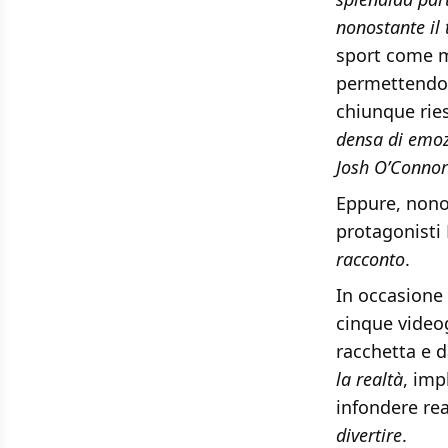
nonostante il
sport come me
permettendo a
chiunque riesc
densa di emoz
Josh O’Connor 
Eppure, nonos
protagonisti 
racconto
.
In occasione 
cinque videog
racchetta e d
la realtà
, imp
infondere rea
divertire
.