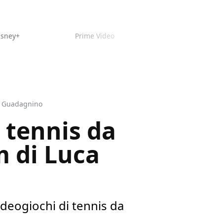
isney+
Prime Video
ca Guadagnino
i tennis da
m di Luca
ideogiochi di tennis da