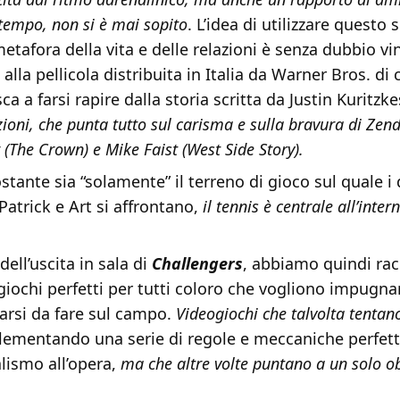
 tempo, non si è mai sopito
. L’idea di utilizzare questo
tafora della vita e delle relazioni è senza dubbio vi
lla pellicola distribuita in Italia da Warner Bros. di
a a farsi rapire dalla storia scritta da Justin Kuritzke
ioni, che punta tutto sul carisma e sulla bravura di Zen
(The Crown) e Mike Faist (West Side Story).
tante sia “solamente” il terreno di gioco sul quale i
Patrick e Art si affrontano,
il tennis è centrale all’inter
dell’uscita in sala di
Challengers
, abbiamo quindi rac
iochi perfetti per tutti coloro che vogliono impugna
arsi da fare sul campo.
Videogiochi che talvolta tentan
lementando una serie di regole e meccaniche perfett
lismo all’opera,
ma che altre volte puntano a un solo ob