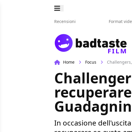
Recensioni
Format vid
FILM
Home
Focus
Challengers,
Challengers
recuperare 
Guadagni
In occasione dell'uscit