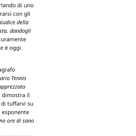
arlando di uno
rarsi con gli
giudice della
ista, dandogli
curamente
e è oggi.
ragrafo
Mario Tennis
 apprezzata
 dimostra il
di tuffarvi su
do esponente
ono ore di sano