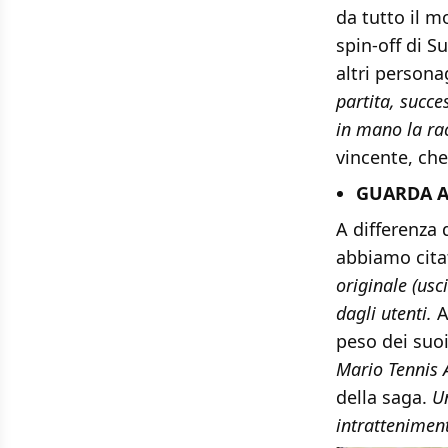
da tutto il 
spin-off di S
altri person
partita, succe
in mano la ra
vincente, che
GUARDA A
A differenza d
abbiamo citat
originale (usc
dagli utenti.
A
peso dei suoi
Mario Tennis 
della saga.
Un
intrattenimen