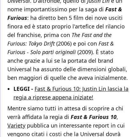
Universal
. D'altronde, quello di
Justin Lin
è un
nome importantissimo per la saga di
Fast &
Furious
: ha diretto ben 5 film dei nove usciti
finora ed è stato proprio l'artefice del rilancio
del franchise, prima con
The Fast and the
Furious: Tokyo Drift
(2006) e poi con
Fast &
Furious - Solo parti originali
(2009). È stato
anche grazie a lui se la portata del brand
Universal ha assunto delle dimensioni globali,
ben maggiori di quelle che aveva inizialmente.
LEGGI -
Fast & Furious 10: Justin Lin lascia la
regia a riprese appena iniziate!
Mentre siamo tutti in attesa di scoprire a chi
verrà affidata la regia di
Fast & Furious 10
,
Variety
pubblica un interessante report in cui
vengono citati i costi che la Universal dovrà