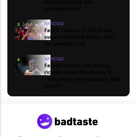
ho ancora letto una
sceneggiatura"
ARTICOLI
3
Fast & Furious 11, Vin Diesel
svela il ritorno di Devon Aoki
nei panni di Suki
ARTICOLI
4
Fast & Furious : Laz Alonso
ricorda la sua esperienza "Io
c'ero prima che andassero nello
spazio!"