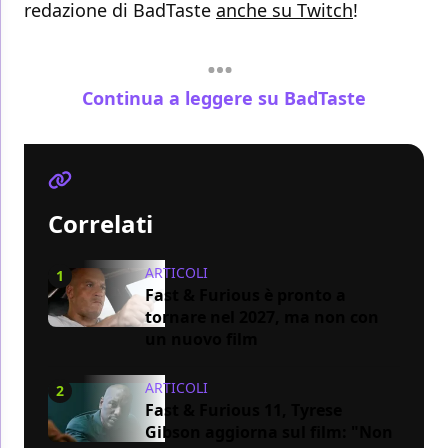
redazione di BadTaste
anche su Twitch
!
Continua a leggere su BadTaste
Correlati
ARTICOLI
1
Fast & Furious è pronto a
tornare nel 2027, ma non con
un nuovo film
ARTICOLI
2
Fast & Furious 11, Tyrese
Gibson aggiorna sul film: "Non