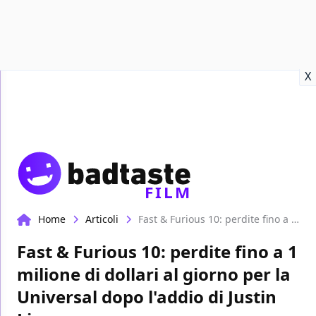
Recensioni
Format video
Marvel
Netflix
Disney+
Prime
X
FILM
Home
Articoli
Fast & Furious 10: perdite fino a 1 milione di dollari al giorno per la Universal dopo l'addio di Justin Lin
Fast & Furious 10: perdite fino a 1
milione di dollari al giorno per la
Universal dopo l'addio di Justin