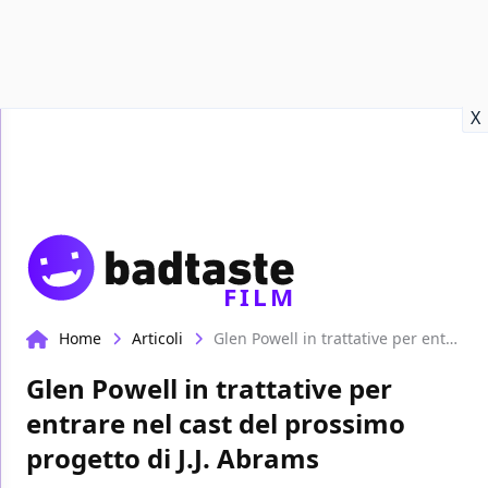
Recensioni
Format video
Marvel
Netflix
Disney+
Prime
X
FILM
Home
Articoli
Glen Powell in trattative per entrare nel cast del prossimo progetto di J.J. Abrams
Glen Powell in trattative per
entrare nel cast del prossimo
progetto di J.J. Abrams