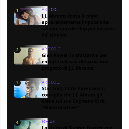
ARTICOLI
1
J.J. Abrams tenta il colpo
apparentemente impossibile:
salvare uno dei flop più discussi
del cinema
ARTICOLI
2
Glen Powell in trattative per
entrare nel cast del prossimo
progetto di J.J. Abrams
ARTICOLI
3
Star Trek, Chris Pine svela il
consiglio che J.J. Abram gli
diede sul suo Capitano Kirk:
"Meno Shatner"
FOCUS
4
La storia di Slusho: l’easter egg