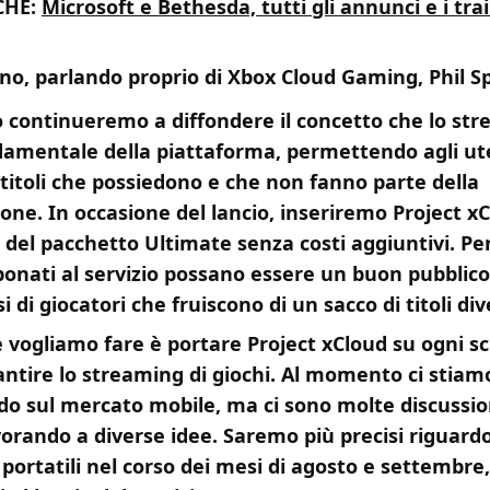
CHE:
Microsoft e Bethesda, tutti gli annunci e i trai
no, parlando proprio di Xbox Cloud Gaming, Phil S
 continueremo a diffondere il concetto che lo str
damentale della piattaforma, permettendo agli ute
 titoli che possiedono e che non fanno parte della
ione. In occasione del lancio, inseriremo Project x
o del pacchetto Ultimate senza costi aggiuntivi. P
bonati al servizio possano essere un buon pubblico
 di giocatori che fruiscono di un sacco di titoli div
e vogliamo fare è portare Project xCloud su ogni 
ntire lo streaming di giochi. Al momento ci stiam
do sul mercato mobile, ma ci sono molte discussion
orando a diverse idee. Saremo più precisi riguardo
i portatili nel corso dei mesi di agosto e settembre,