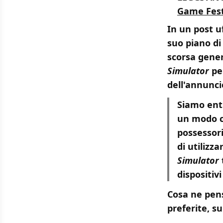
Game Fest
In un post uf
suo piano di
scorsa gener
Simulator
pe
dell'annunci
Siamo entu
un modo ch
possessor
di utilizz
Simulator
dispositiv
Cosa ne pen
preferite, su