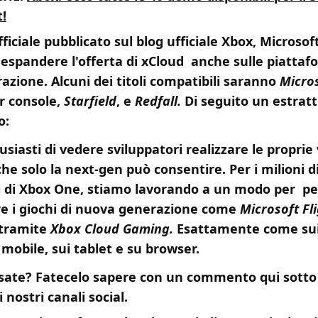
!
ficiale pubblicato sul blog ufficiale Xbox, Microsof
 espandere l'offerta di xCloud anche sulle piattaf
azione. Alcuni dei titoli compatibili saranno
Micros
r console,
Starfield
, e
Redfall.
Di seguito un estrat
o:
siasti di vedere sviluppatori realizzare le proprie v
e solo la next-gen può consentire. Per i milioni d
i di Xbox One, stiamo lavorando a un modo per p
are i giochi di nuova generazione come
Microsoft Fl
tramite
Xbox Cloud Gaming.
Esattamente come su
i mobile, sui tablet e su browser.
sate? Fatecelo sapere con un commento qui sotto
i nostri canali social.