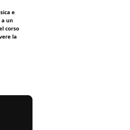
sica e
 a un
el corso
vere la