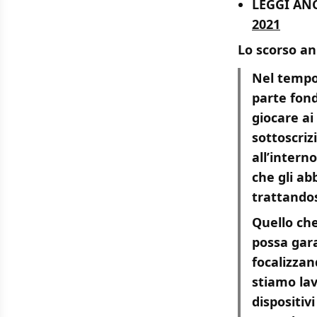
LEGGI AN
2021
Lo scorso an
Nel tempo
parte fon
giocare ai
sottoscriz
all’intern
che gli ab
trattandosi
Quello ch
possa gara
focalizzan
stiamo lav
dispositiv