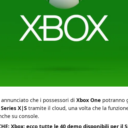
annunciato che i possessori di
Xbox One
potranno g
 Series X|S
tramite il cloud, una volta che la funzion
nche su console.
CHE:
Xbox: ecco tutte le 40 demo disponibili per i