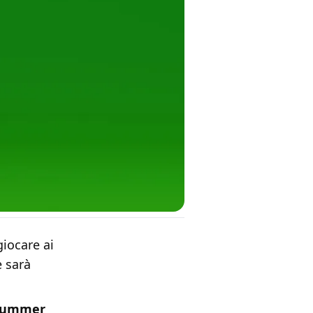
iocare ai
e sarà
l Summer