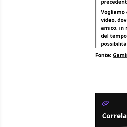
precedenti
Vogliamo c
video, dov
amico, in
del tempo,
possibilit
Fonte:
Gami
Correla