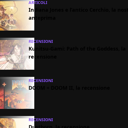
ARTICOLI
Indiana Jones e l’antico Cerchio, la nos
anteprima
RECENSIONI
Kunitsu-Gami: Path of the Goddess, la
recensione
RECENSIONI
DOOM + DOOM II, la recensione
RECENSIONI
Dustborn, la recensione