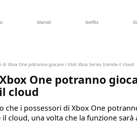
eo
Marvel
Netflix
D
i di Xbox One potranno giocare i titoli Xbox Series tramite il cloud
 Xbox One potranno giocar
il cloud
 che i possessori di Xbox One potranno g
 il cloud, una volta che la funzione sarà