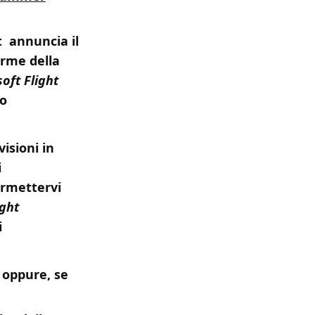
t annuncia il
orme della
oft Flight
to
isioni in
i
ermettervi
ight
i
 oppure, se