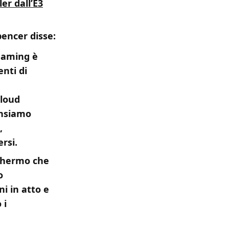
ler dall’E3
pencer disse:
eaming è
nti di
Cloud
ensiamo
,
ersi.
schermo che
o
i in atto e
 i