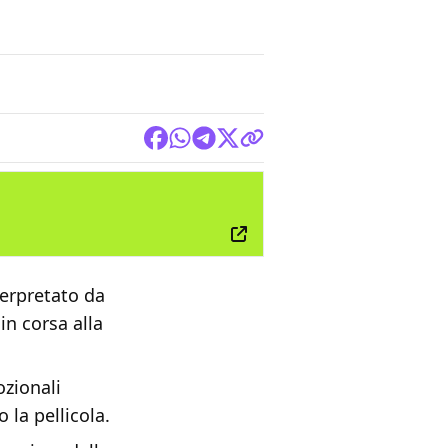
FILM
nterpretato da
in corsa alla
ozionali
 la pellicola.