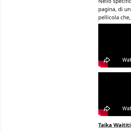
Nello specifi
pagina, di u
pellicola che
Taika Waititi