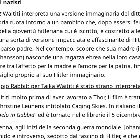
i nazisti
t
Waititi interpreta una versione immaginaria del dit
toria ruota intorno a un bambino che, dopo essersi fer
lla gioventù hitleriana cui è iscritto, è costretto a le
a sorta di versione impacciata e affascinante di Hit
parso padre. Nel contempo, scopre che sua madre (i
ohansson) nasconde una ragazza ebrea nella loro casa.
re tra l’affetto per la madre e l’amore per la patria, f
iglio proprio al suo Hitler immaginario.
Jojo Rabbit: per Taika Waititi è stato strano interpreta
titi molto prima di aver lavorato a Thor, il film è trat
ristine Leunens intitolato Caging Skies. In italiano 
Cielo in Gabbia
” ed è tornato nelle librerie il 5 dicemb
enna, agli inizi della seconda guerra mondiale. Joha
ido e introverso, sedotto dal fascino di Hitler, e ch