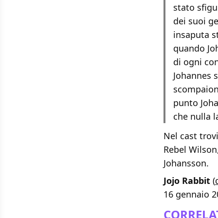
stato sfigu
dei suoi ge
insaputa s
quando Joh
di ogni co
Johannes si
scompaiono
punto Joha
che nulla l
Nel cast tro
Rebel Wilson,
Johansson.
Jojo Rabbit
(
16 gennaio 20
CORRELA