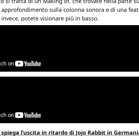
co si tratta di un Making of, che trovate nella parte s
n approfondimento sulla colonna sonora e di una feat
, invece, potete visionare più in basso.
 spiega l’uscita in ritardo di Jojo Rabbit in German