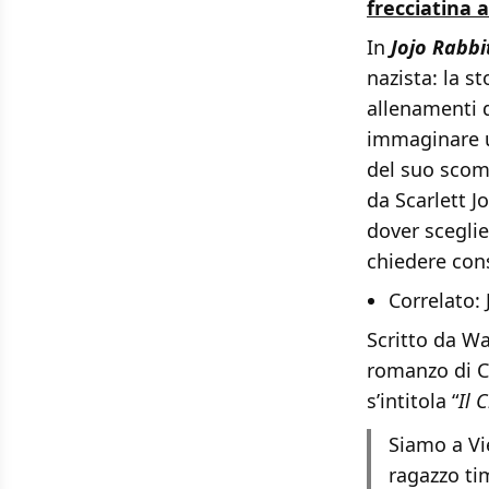
frecciatina a
In
Jojo Rabbi
nazista: la s
allenamenti de
immaginare un
del suo scom
da Scarlett J
dover sceglie
chiedere cons
Correlato:
Scritto da Wai
romanzo di Ch
s’intitola “
Il 
Siamo a Vi
ragazzo tim