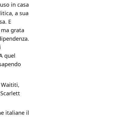
luso in casa
itica, a sua
sa. E
, ma grata
dipendenza.
i
A quel
, sapendo
Waititi,
Scarlett
e italiane il