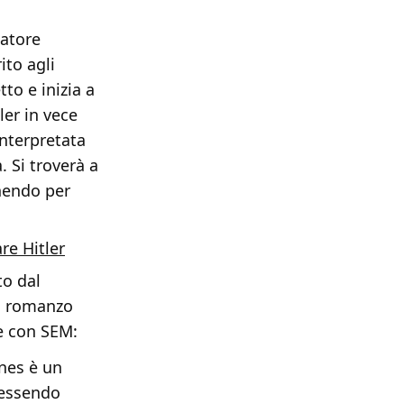
tatore
ito agli
tto e inizia a
ler in vece
nterpretata
 Si troverà a
inendo per
re Hitler
to dal
il romanzo
re con SEM:
nnes è un
e essendo