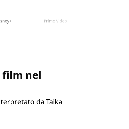
isney+
Prime Video
 film nel
 interpretato da Taika