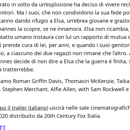
rato in volto da un’esplosione ha deciso di vivere rec
nitori. Ma i suoi, che non condividono la sua fede pol
tanno dando rifugio a Elsa, un’ebrea giovane e grazio
annes la scopre, se ne innamora. Elsa non ricambia
ntatto umano instaura con lui un rapporto di mutua 
 prende cura di lei, per anni, e quando i suoi genitor
, a ciascuno dei due ragazzi non rimane che l’altro. 
nnes decide di non dire a Elsa che la guerra è finita
a tratterrebbe.
viamo Roman Griffin Davis, Thomasin McKenzie, Taika 
 Stephen Merchant, Alfie Allen, with Sam Rockwell e 
qui il trailer italiano
) uscirà nelle sale cinematografich
20 distribuito da 20th Century Fox Italia.
TI