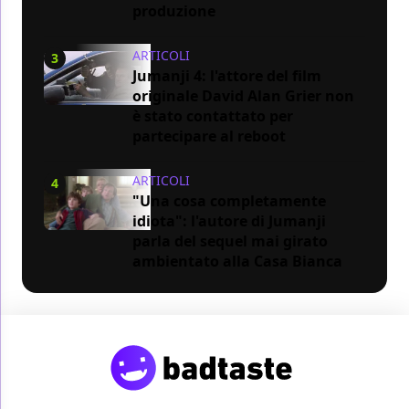
produzione
ARTICOLI
3
Jumanji 4: l'attore del film
originale David Alan Grier non
è stato contattato per
partecipare al reboot
ARTICOLI
4
"Una cosa completamente
idiota": l'autore di Jumanji
parla del sequel mai girato
ambientato alla Casa Bianca