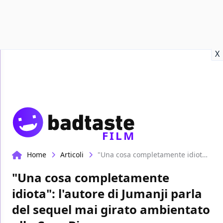
Recensioni
Format video
Marvel
Netflix
Disney+
Prime
X
FILM
Home
Articoli
"Una cosa completamente idiota": l'autore di Jumanji parla del sequel mai girato ambientato alla Casa Bianca
"Una cosa completamente
idiota": l'autore di Jumanji parla
del sequel mai girato ambientato