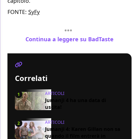
capitolo.
FONTE:
SyFy
Continua a leggere su BadTaste
Correlati
ARTICOLI
1
Jumanji 4 ha una data di
uscita!
ARTICOLI
2
Jumanji 4: Karen Gillan non sa
quando il film entrerà in