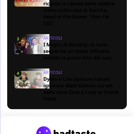
ricorda le riprese della celebre
scena sulle note di Get'cha
Head in the Game: "Non c'è
CGI"
ARTICOLI
3
I Maghi di Waverly: la serie
sequel ha un titolo ufficiale,
svelate le prime foto del cast
ARTICOLI
4
Dylan e Cole Sprouse hanno
ignorato Matt Damon sul set
della serie Zack e Cody al Grand
Hotel