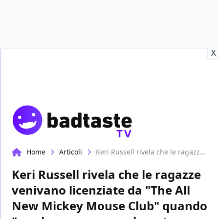
Recensioni
Format video
Marvel
Netflix
Disney+
Prime
X
TV
Home
Articoli
Keri Russell rivela che le ragazze venivano licenziate da "The All New Mickey Mouse Club" quando "sembravano sessualmente attive"
Keri Russell rivela che le ragazze
venivano licenziate da "The All
New Mickey Mouse Club" quando