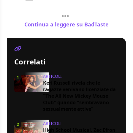
Continua a leggere su BadTaste
Correlati
ARTICOLI
1
Keri Russell rivela che le
ragazze venivano licenziate da
"The All New Mickey Mouse
Club" quando "sembravano
sessualmente attive"
ARTICOLI
2
High School Musical, Zac Efron