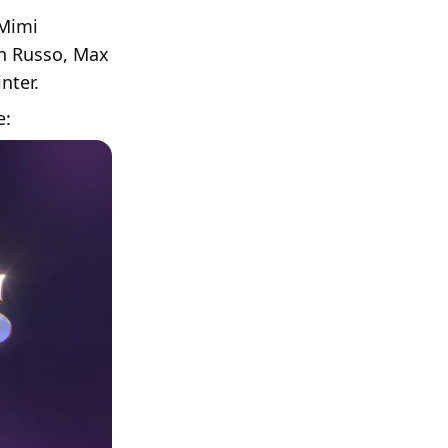
 Mimi
an Russo, Max
nter.
e: