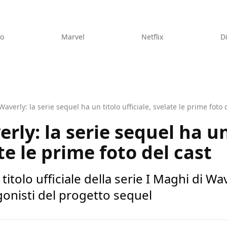
eo
Marvel
Netflix
D
Waverly: la serie sequel ha un titolo ufficiale, svelate le prime foto 
rly: la serie sequel ha un
ate le prime foto del cast
titolo ufficiale della serie I Maghi di Wa
gonisti del progetto sequel