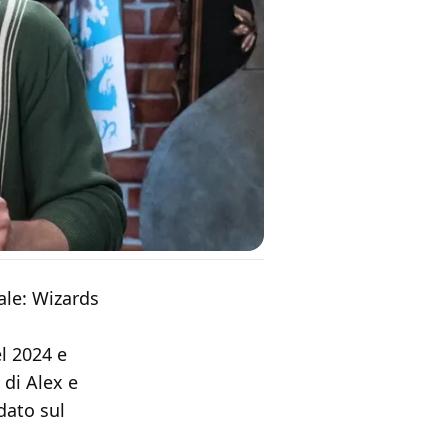
iale: Wizards
l 2024 e
 di Alex e
dato sul