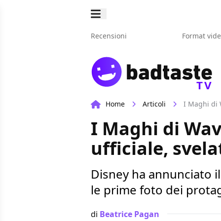
Recensioni
Format vid
TV
Home
Articoli
I Maghi di 
I Maghi di Wave
ufficiale, svel
Disney ha annunciato il 
le prime foto dei prota
di
Beatrice Pagan