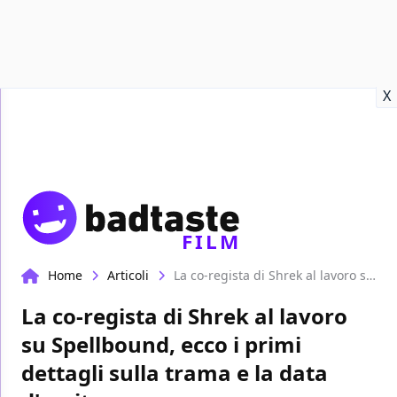
Recensioni
Format video
Marvel
Netflix
Disney+
Prime
X
FILM
Home
Articoli
La co-regista di Shrek al lavoro su Spellbound, ecco i primi dettagli sulla trama e la data d'uscita
La co-regista di Shrek al lavoro
su Spellbound, ecco i primi
dettagli sulla trama e la data