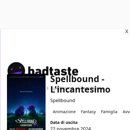
Recensioni
Format video
Marvel
Netflix
Disney+
Prime
X
Spellbound -
L'incantesimo
Home
Film
Spellbound - L'incantesimo
Spellbound
Animazione
Fantasy
Famiglia
Avv
Data di uscita
22 novembre 2024