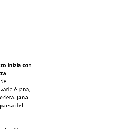
to inizia con
tta
 del
varlo è Jana,
eriera.
Jana
mparsa del