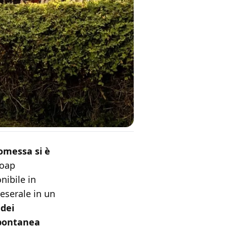
omessa si è
soap
nibile in
eserale in un
 dei
spontanea