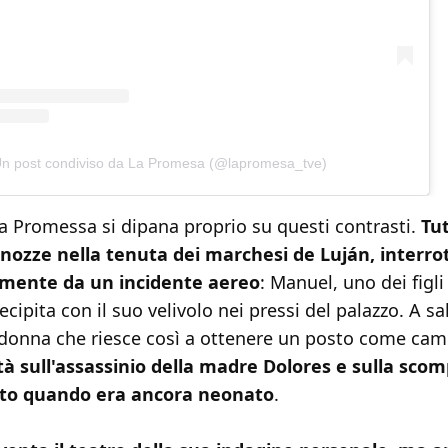
n post condiviso da La Promesa (@lapromesa_tve)
a Promessa si dipana proprio su questi contrasti.
Tut
 nozze nella tenuta dei marchesi de Luján, interro
ente da un incidente aereo
: Manuel, uno dei figli
cipita con il suo velivolo nei pressi del palazzo. A sal
donna che riesce così a ottenere un posto come cam
ità sull'assassinio della madre Dolores e sulla sco
pito quando era ancora neonato
.