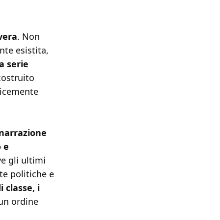
vera
. Non
te esistita,
a serie
costruito
licemente
 narrazione
 e
e gli ultimi
e politiche e
i classe, i
un ordine