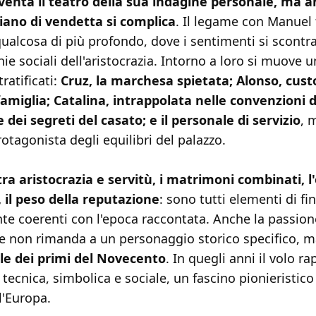
venta il teatro della sua indagine personale, ma a
piano di vendetta si complica
. Il legame con Manuel 
ualcosa di più profondo, dove i sentimenti si scontr
hie sociali dell'aristocrazia. Intorno a loro si muove 
ratificati:
Cruz, la marchesa spietata; Alonso, cust
famiglia; Catalina, intrappolata nelle convenzioni d
 dei segreti del casato; e il personale di servizio
, 
tagonista degli equilibri del palazzo.
tra aristocrazia e servitù, i matrimoni combinati, l
, il peso della reputazione
: sono tutti elementi di fi
e coerenti con l'epoca raccontata. Anche la passion
ne non rimanda a un personaggio storico specifico, m
le dei primi del Novecento
. In quegli anni il volo r
 tecnica, simbolica e sociale, un fascino pionieristico
l'Europa.