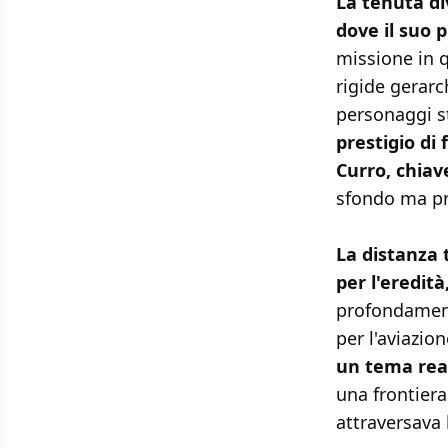
La tenuta di
dove il suo 
missione in q
rigide gerarc
personaggi st
prestigio di 
Curro, chiave
sfondo ma pro
La distanza 
per l'eredità
profondament
per l'aviazio
un tema rea
una frontiera
attraversava 