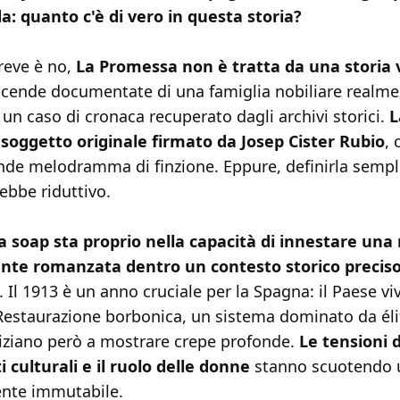
 quanto c'è di vero in questa storia?
reve è no,
La Promessa non è tratta da una storia 
icende documentate di una famiglia nobiliare realmen
 un caso di cronaca recuperato dagli archivi storici.
L
soggetto originale firmato da Josep Cister Rubio
, 
de melodramma di finzione. Eppure, definirla semp
ebbe riduttivo.
la soap sta proprio nella capacità di innestare una
te romanzata dentro un contesto storico preciso
. Il 1913 è un anno cruciale per la Spagna: il Paese viv
 Restaurazione borbonica, un sistema dominato da élit
niziano però a mostrare crepe profonde.
Le tensioni d
culturali e il ruolo delle donne
stanno scuotendo 
nte immutabile.