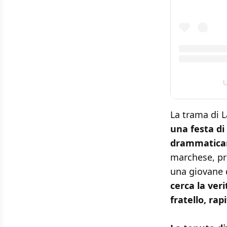
U
La trama di L
una festa di
drammaticam
marchese, pre
una giovane 
cerca la ver
fratello, ra