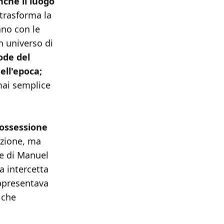
nche il luogo
trasforma la
ano con le
un universo di
ode del
ell'epoca;
mai semplice
'ossessione
nzione, ma
e di Manuel
a intercetta
appresentava
 che