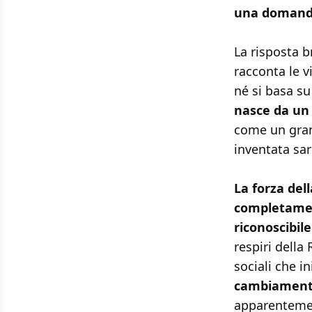
una domanda:
La risposta b
racconta le v
né si basa su
nasce da un 
come un gran
inventata sar
La forza del
completamen
riconoscibile
respiri della
sociali che i
cambiamenti 
apparenteme