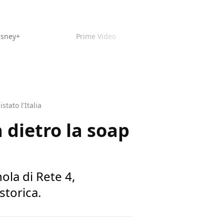
isney+
Prime Video
tato l'Italia
 dietro la soap
ola di Rete 4,
storica.