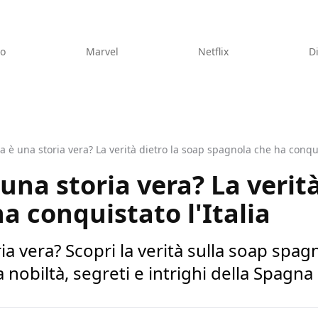
eo
Marvel
Netflix
D
 è una storia vera? La verità dietro la soap spagnola che ha conquis
una storia vera? La verità
a conquistato l'Italia
a vera? Scopri la verità sulla soap spagn
nobiltà, segreti e intrighi della Spagna 