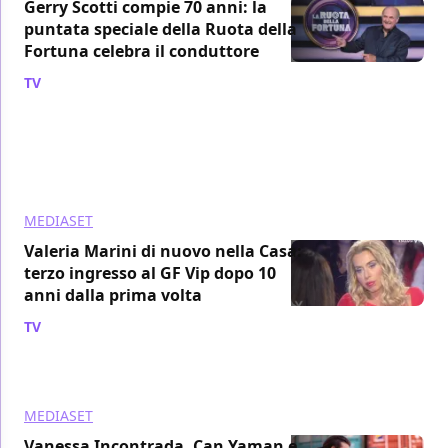
Gerry Scotti compie 70 anni: la
puntata speciale della Ruota della
Fortuna celebra il conduttore
TV
/ 05 ago
MEDIASET
Valeria Marini di nuovo nella Casa:
terzo ingresso al GF Vip dopo 10
anni dalla prima volta
TV
/ 30 lug
MEDIASET
Vanessa Incontrada, Can Yaman e