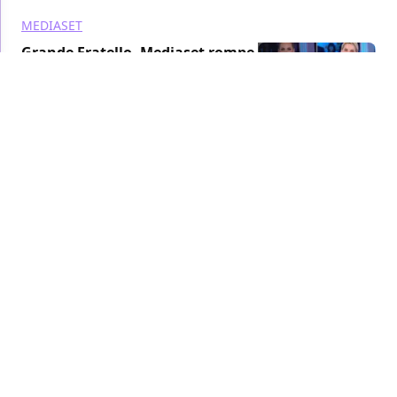
MEDIASET
Grande Fratello, Mediaset rompe il
silenzio: ecco la scelta tra Simona
Ventura e Ilary Blasi
TV
/ 01 lug
MEDIASET
Cruciani lascia la radio per
Mediaset: la Zanzara sbarca su
Italia 1, Veronica Gentili al bivio
TV
/ 01 lug
MEDIASET