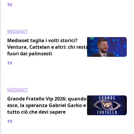
TV
/ 14 lug
MEDIASET
Mediaset taglia i volti storici?
Ventura, Cattelan e altri: chi resta
fuori dai palinsesti
TV
/ 13 lug
MEDIASET
Grande Fratello Vip 2026: quando
esce, la speranza Gabriel Garko e
tutto ciò che devi sapere
TV
/ 11 lug