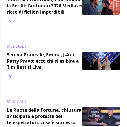
la Ferilli: l'autunno 2026 Mediaset è
ricco di fiction imperdibili
TV
/ 23 lug
MEDIASET
Serena Brancale, Emma, J-Ax e
Patty Pravo: ecco chi si esibirà a
Tim Battiti Live
TV
/ 16 lug
MEDIASET
La Ruota della Fortuna, chiusura
anticipata e proteste dei
telespettatori: cosa è successo