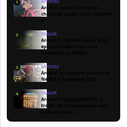
ARTICOLI
1
Arcane: svelati due nuovi
character poster della stagione
2
TRAILER
2
Arcane 2: il primo teaser degli
episodi inediti in arrivo a
novembre su Netflix
ARTICOLI
3
Arcane: la stagione 2 uscirà su
Netflix a novembre 2024
TRAILER
4
Arcane: Bridging the Rift, il
trailer del documentario sulla
serie animata