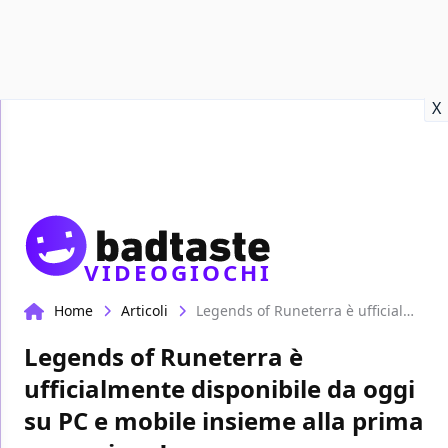
Recensioni
Format video
Marvel
Netflix
Disney+
Prime
X
VIDEOGIOCHI
Home
Articoli
Legends of Runeterra è ufficialmente disponibile da oggi su PC e mobile insieme alla prima espansione!
Legends of Runeterra è
ufficialmente disponibile da oggi
su PC e mobile insieme alla prima