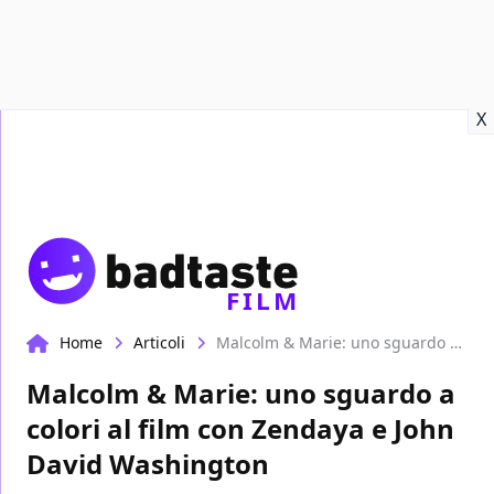
Recensioni
Format video
Marvel
Netflix
Disney+
Prime
X
FILM
Home
Articoli
Malcolm & Marie: uno sguardo a colori al film con Zendaya e John David Washington
Malcolm & Marie: uno sguardo a
colori al film con Zendaya e John
David Washington