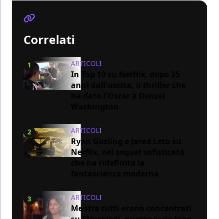
Correlati
ARTICOLI
1
In Top 10 su Netflix, dopo 25
anni dall'uscita, il thriller che
ha dato l'Oscar a Denzel
Washington
ARTICOLI
2
Ryan Gosling e Jared Leto su
Netflix, nel sequel sofisticato
che ha ridefinito la
fantascienza moderna
ARTICOLI
3
Mentre tutti erano concentrati