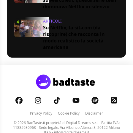
su Mercoledì, questa serie teen
dominava Netflix in silenzio
ARTICOLI
4
Su Netflix, la sit-com (da
riscoprire) che racconta in
modo realistico la società
americana
Privacy Policy
Cookie Policy
Disclaimer
© 2026 BadTaste.it proprietà di
Digital Dreams s.r.l.
- Partita IVA:
11885930963 - Sede legale: Via Alberico Albricci 8, 20122 Milano
Italy -
info@digitaldreams.it