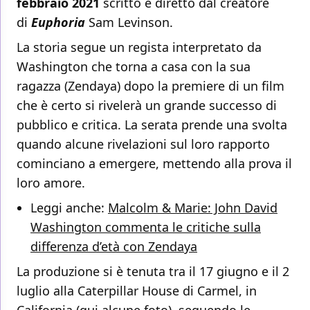
febbraio 2021
scritto e diretto dal creatore
di
Euphoria
Sam Levinson.
La storia segue un regista interpretato da
Washington che torna a casa con la sua
ragazza (Zendaya) dopo la premiere di un film
che è certo si rivelerà un grande successo di
pubblico e critica. La serata prende una svolta
quando alcune rivelazioni sul loro rapporto
cominciano a emergere, mettendo alla prova il
loro amore.
Leggi anche:
Malcolm & Marie: John David
Washington commenta le critiche sulla
differenza d’età con Zendaya
La produzione si è tenuta tra il 17 giugno e il 2
luglio alla Caterpillar House di Carmel, in
California (
qui
alcune foto), seguendo le