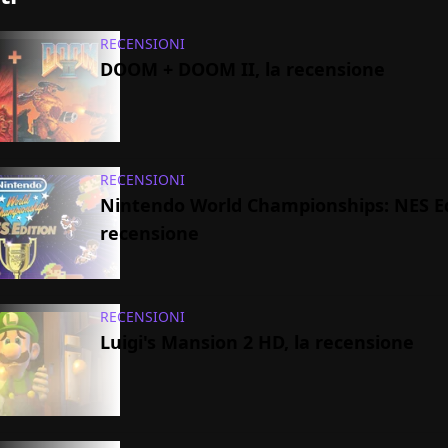
RECENSIONI
DOOM + DOOM II, la recensione
RECENSIONI
Nintendo World Championships: NES Edi
recensione
RECENSIONI
Luigi's Mansion 2 HD, la recensione