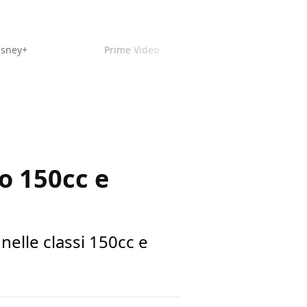
isney+
Prime Video
o 150cc e
nelle classi 150cc e