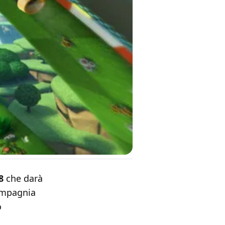
8
che darà
mpagnia
o