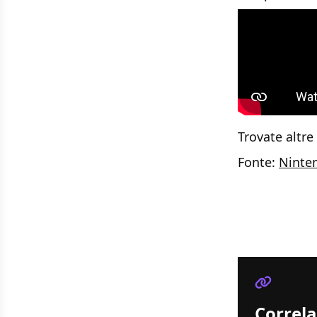
Trovate altre
Fonte:
Ninten
Correla