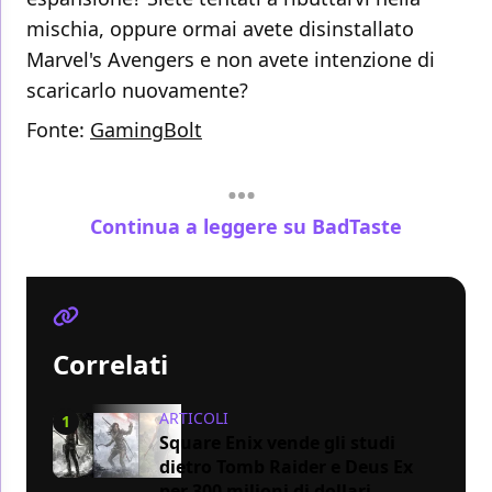
mischia, oppure ormai avete disinstallato
Marvel's Avengers e non avete intenzione di
scaricarlo nuovamente?
Fonte:
GamingBolt
Continua a leggere su BadTaste
Correlati
ARTICOLI
1
Square Enix vende gli studi
dietro Tomb Raider e Deus Ex
per 300 milioni di dollari