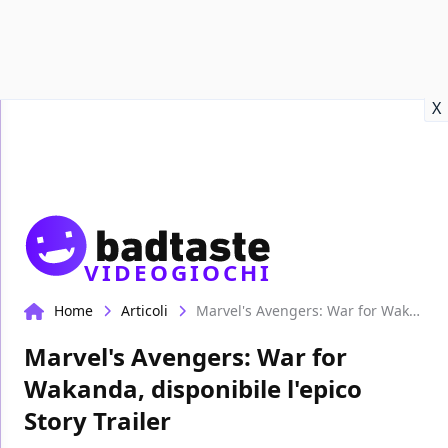
Recensioni
Format video
Marvel
Netflix
Disney+
Prime
X
VIDEOGIOCHI
Home
Articoli
Marvel's Avengers: War for Wakanda, disponibile l'epico Story Trailer
Marvel's Avengers: War for
Wakanda, disponibile l'epico
Story Trailer