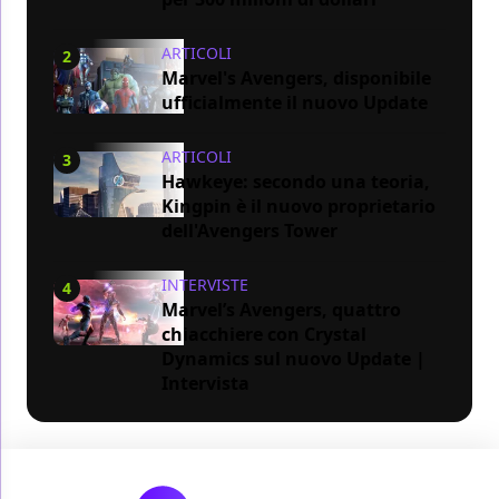
ARTICOLI
2
Marvel's Avengers, disponibile
ufficialmente il nuovo Update
ARTICOLI
3
Hawkeye: secondo una teoria,
Kingpin è il nuovo proprietario
dell'Avengers Tower
INTERVISTE
4
Marvel’s Avengers, quattro
chiacchiere con Crystal
Dynamics sul nuovo Update |
Intervista