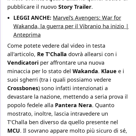
pubblicare il nuovo
Story Trailer
.
LEGGI ANCHE:
Marvel’s Avengers: War for
Wakanda, la guerra per il Vibranio ha inizio |
Anteprima
Come potete vedere dal video in testa
all'articolo,
Re T'Challa
dovrà allearsi con i
Vendicatori
per affrontare una nuova
minaccia per lo stato del
Wakanda
.
Klaue
e i
suoi sgherri (tra i quali possiamo vedere
Crossbones
) sono infatti intenzionati a
devastare la nazione, mettendo a seria prova il
popolo fedele alla
Pantera Nera
. Quanto
mostrato, inoltre, lascia intravedere un
T'Challa ben diverso da quello presente nel
MCU
. Il sovrano appare molto più sicuro di sé,