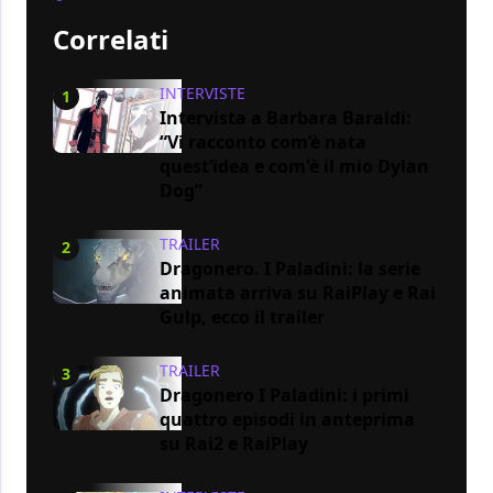
Correlati
INTERVISTE
1
Intervista a Barbara Baraldi:
“Vi racconto com’è nata
quest’idea e com'è il mio Dylan
Dog”
TRAILER
2
Dragonero. I Paladini: la serie
animata arriva su RaiPlay e Rai
Gulp, ecco il trailer
TRAILER
3
Dragonero I Paladini: i primi
quattro episodi in anteprima
su Rai2 e RaiPlay