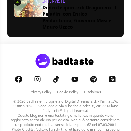
INTERVISTE
4
Dietro le quinte di Dragonero - I
Paladini con Enrico
Paolantonio, Giovanni Masi e
Mauro Uzzeo
Privacy Policy
Cookie Policy
Disclaimer
© 2026 BadTaste.it proprietà di
Digital Dreams s.r.l.
- Partita IVA:
11885930963 - Sede legale: Via Alberico Albricci 8, 20122 Milano
Italy -
info@digitaldreams.it
Questo blog non è una testata giornalistica, in quanto viene
aggiornato senza alcuna periodicità. Non può pertanto considerarsi
un prodotto editoriale ai sensi della legge n. 62 del 07.03.2001
Photo Credits: l’editore ha i diritti di utilizzo delle immagini presenti