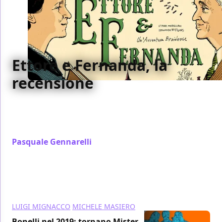
Ettore e Fernanda, la
recensione
Ettore e Fernanda è una vibrante protesta contro il
sonno della ragione e un invito ai giovani a
contrastare ogni fascismo
Pasquale Gennarelli
/ 31 ago 2019
LUIGI MIGNACCO
MICHELE MASIERO
Bonelli nel 2019: tornano Mister