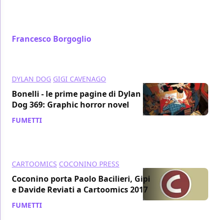
horror novel, di Ratigher, Bacilieri, Montanari &
Grassani
Francesco Borgoglio
/ 01 giu 2017
DYLAN DOG
GIGI CAVENAGO
Bonelli - le prime pagine di Dylan
Dog 369: Graphic horror novel
FUMETTI
/ 30 mag 2017
CARTOOMICS
COCONINO PRESS
Coconino porta Paolo Bacilieri, Gipi
e Davide Reviati a Cartoomics 2017
FUMETTI
/ 01 mar 2017