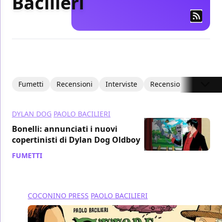
Bacilieri
Fumetti
Recensioni
Interviste
Recensioni Video
DYLAN DOG
PAOLO BACILIERI
Bonelli: annunciati i nuovi
copertinisti di Dylan Dog Oldboy
FUMETTI
/ 28 set 2021
COCONINO PRESS
PAOLO BACILIERI