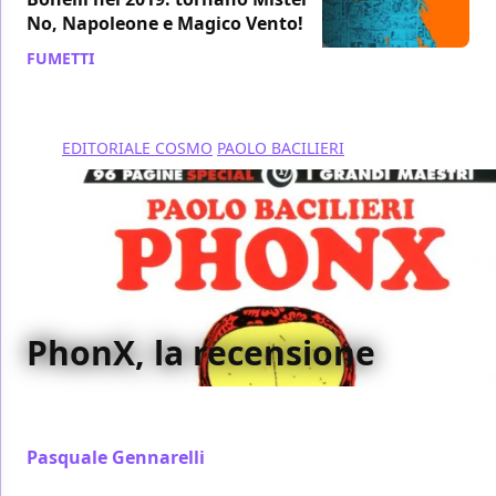
No, Napoleone e Magico Vento!
FUMETTI
/ 08 feb 2019
EDITORIALE COSMO
PAOLO BACILIERI
PhonX, la recensione
Abbiamo recensito per voi PhonX, opera di Paolo
Bacilieri pubblicata da Editoriale Cosmo
Pasquale Gennarelli
/ 09 set 2018