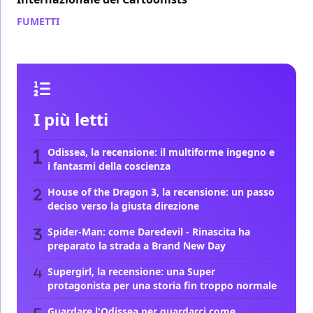
FUMETTI
/ 22 set 2016
I più letti
Odissea, la recensione: il multiforme ingegno e
i fantasmi della coscienza
House of the Dragon 3, la recensione: un passo
deciso verso la giusta direzione
Spider-Man: come Daredevil - Rinascita ha
preparato la strada a Brand New Day
Supergirl, la recensione: una Super
protagonista per una storia fin troppo normale
Guardare l'Odissea per guardarci come