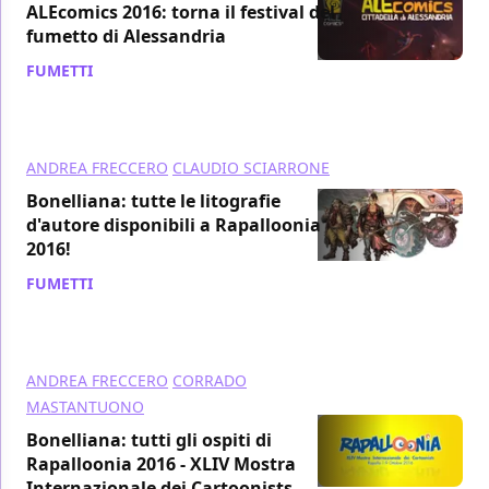
ALEcomics 2016: torna il festival del
fumetto di Alessandria
FUMETTI
/ 07 ott 2016
ANDREA FRECCERO
CLAUDIO SCIARRONE
Bonelliana: tutte le litografie
d'autore disponibili a Rapalloonia
2016!
FUMETTI
/ 30 set 2016
ANDREA FRECCERO
CORRADO
MASTANTUONO
Bonelliana: tutti gli ospiti di
Rapalloonia 2016 - XLIV Mostra
Internazionale dei Cartoonists