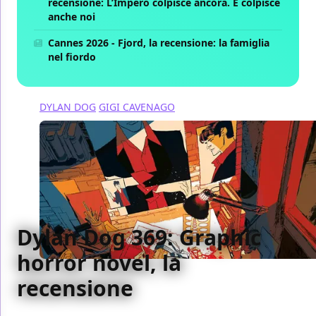
recensione: L’Impero colpisce ancora. E colpisce
anche noi
Cannes 2026 - Fjord, la recensione: la famiglia
nel fiordo
DYLAN DOG
GIGI CAVENAGO
Dylan Dog 369: Graphic
horror novel, la
recensione
Abbiamo recensito per voi Dylan Dog 369: Graphic