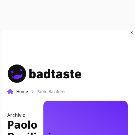
Recensioni
Format video
Marvel
Netflix
Disney+
Prime
X
Home
Paolo Bacilieri
Archivio
Paolo