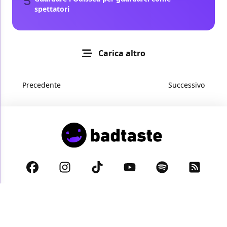
spettatori
Carica altro
Precedente
Successivo
Privacy Policy
Cookie Policy
Disclaimer
© 2026 BadTaste.it proprietà di
Digital Dreams s.r.l.
- Partita IVA:
11885930963 - Sede legale: Via Alberico Albricci 8, 20122 Milano
Italy -
info@digitaldreams.it