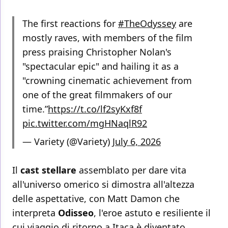
The first reactions for
#TheOdyssey
are
mostly raves, with members of the film
press praising Christopher Nolan's
"spectacular epic" and hailing it as a
"crowning cinematic achievement from
one of the great filmmakers of our
time.”
https://t.co/lf2syKxf8f
pic.twitter.com/mgHNaqlR92
— Variety (@Variety)
July 6, 2026
Il
cast stellare
assemblato per dare vita
all'universo omerico si dimostra all'altezza
delle aspettative, con Matt Damon che
interpreta
Odisseo
, l'eroe astuto e resiliente il
cui viaggio di ritorno a Itaca è diventato