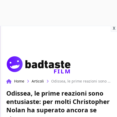
Recensioni
Format video
Marvel
Netflix
Disney+
Prime
X
FILM
Home
Articoli
Odissea, le prime reazioni sono entusiaste: per molti Christopher Nolan ha superato ancora se stesso
Odissea, le prime reazioni sono
entusiaste: per molti Christopher
Nolan ha superato ancora se