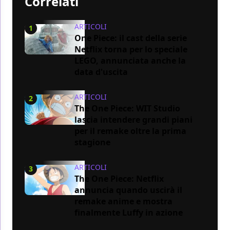
Correlati
ARTICOLI
1
One Piece: il cast della serie
Netflix torna per lo speciale
LEGO, annunciata anche la
data d'uscita
ARTICOLI
2
The One Piece: WIT Studio
lascia intendere grandi piani
per il remake oltre la prima
stagione
ARTICOLI
3
The One Piece: Netflix
annuncia quando uscirà il
remake anime e mostra
finalmente Luffy in azione