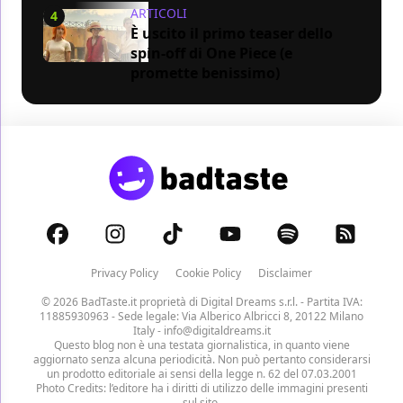
ARTICOLI
4
È uscito il primo teaser dello
spin-off di One Piece (e
promette benissimo)
Privacy Policy
Cookie Policy
Disclaimer
© 2026 BadTaste.it proprietà di
Digital Dreams s.r.l.
- Partita IVA:
11885930963 - Sede legale: Via Alberico Albricci 8, 20122 Milano
Italy -
info@digitaldreams.it
Questo blog non è una testata giornalistica, in quanto viene
aggiornato senza alcuna periodicità. Non può pertanto considerarsi
un prodotto editoriale ai sensi della legge n. 62 del 07.03.2001
Photo Credits: l’editore ha i diritti di utilizzo delle immagini presenti
sul sito.