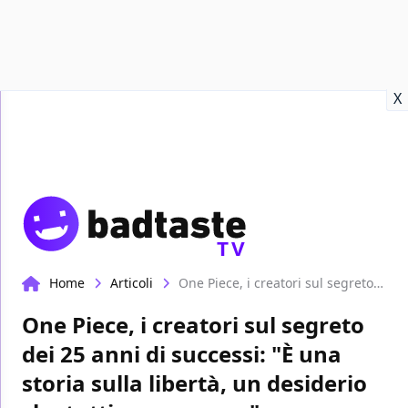
Recensioni
Format video
Marvel
Netflix
Disney+
Prime
X
TV
Home
Articoli
One Piece, i creatori sul segreto dei 25 anni di successi: "È una storia sulla libertà, un desiderio che tutti perseguono"
One Piece, i creatori sul segreto
dei 25 anni di successi: "È una
storia sulla libertà, un desiderio