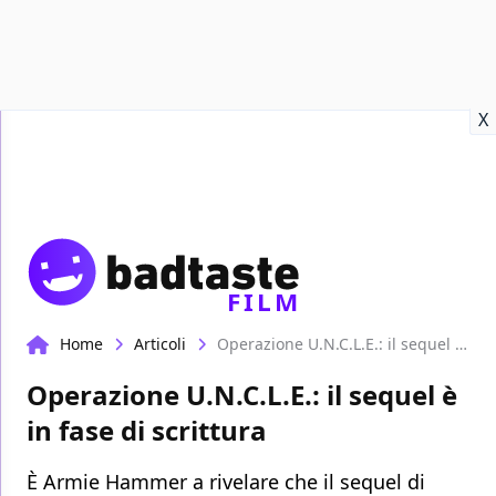
Recensioni
Format video
Marvel
Netflix
Disney+
Prime
X
FILM
Home
Articoli
Operazione U.N.C.L.E.: il sequel è in fase di scrittura
Operazione U.N.C.L.E.: il sequel è
in fase di scrittura
È Armie Hammer a rivelare che il sequel di