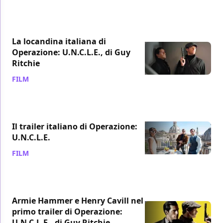
La locandina italiana di
Operazione: U.N.C.L.E., di Guy
Ritchie
FILM
/ 18 feb 2015
Il trailer italiano di Operazione:
U.N.C.L.E.
FILM
/ 12 feb 2015
Armie Hammer e Henry Cavill nel
primo trailer di Operazione:
U.N.C.L.E., di Guy Ritchie