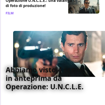
Operazione U.N.C.L.E.: una valanga
di foto di produzione!
FILM
/ 27 lug 2015
Abbiamo visto 4 scene
in anteprima da
Operazione: U.N.C.L.E.
Un paio di sequenze d'azione e un paio dialogate da
Operazione: U.N.C.L.E. e sembra evidente che le