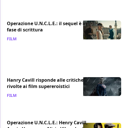
Operazione U.N.C.L.E.: il sequel è in
fase di scrittura
FILM
/ 18 apr 2017
Hanry Cavill risponde alle critiche
rivolte ai film supereroistici
FILM
/ 31 ago 2015
Operazione U.N.C.L.E.: Henry Cavill,