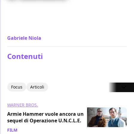
Perfetto calco della coolness degli 007 degli anni '60
ma postmoderno nel suo sguardo ironico,
Operazione U.N.C.L.E. è una chicca quasi
sperimentale
Gabriele Niola
/ 24 ago 2015
Contenuti
Focus
Articoli
WARNER BROS.
Armie Hammer vuole ancora un
sequel di Operazione U.N.C.L.E.
FILM
/ 15 ott 2020