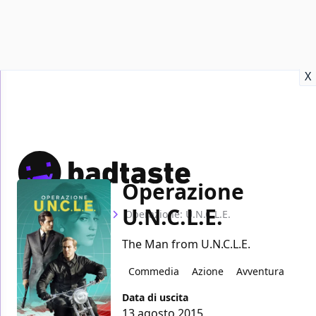
Recensioni
Format video
Marvel
Netflix
Disney+
Prime
X
Operazione
U.N.C.L.E.
Home
Film
Operazione: U.N.C.L.E.
The Man from U.N.C.L.E.
Commedia
Azione
Avventura
Data di uscita
13 agosto 2015