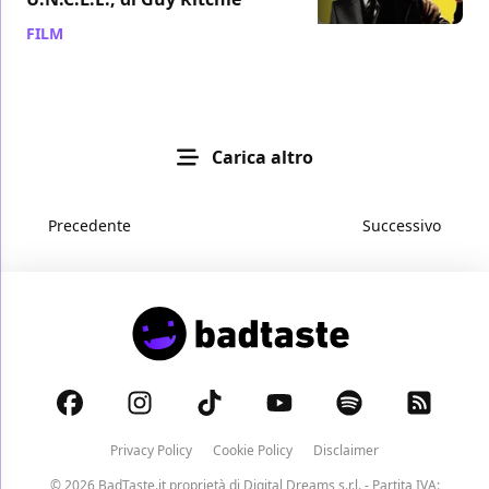
FILM
/ 12 feb 2015
Carica altro
Precedente
Successivo
Privacy Policy
Cookie Policy
Disclaimer
© 2026 BadTaste.it proprietà di
Digital Dreams s.r.l.
- Partita IVA: