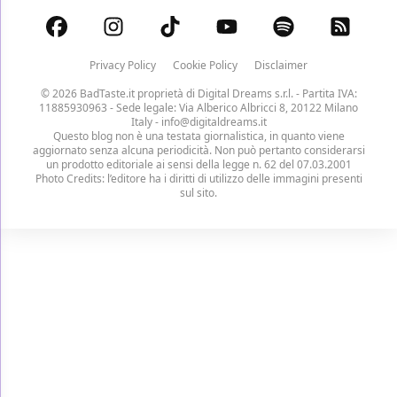
Privacy Policy
Cookie Policy
Disclaimer
© 2026 BadTaste.it proprietà di
Digital Dreams s.r.l.
- Partita IVA:
11885930963 - Sede legale: Via Alberico Albricci 8, 20122 Milano
Italy -
info@digitaldreams.it
Questo blog non è una testata giornalistica, in quanto viene
aggiornato senza alcuna periodicità. Non può pertanto considerarsi
un prodotto editoriale ai sensi della legge n. 62 del 07.03.2001
Photo Credits: l’editore ha i diritti di utilizzo delle immagini presenti
sul sito.