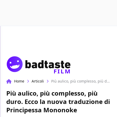
Recensioni
Format video
Marvel
Netflix
D
FILM
Home
Articoli
Più aulico, più complesso, più duro. Ecco la nuova traduzione di Principessa Mononoke
Più aulico, più complesso, più
duro. Ecco la nuova traduzione di
Principessa Mononoke