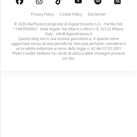
Privacy Policy
Cookie Policy
Disclaimer
© 2026 BadTaste.it proprietà di
Digital Dreams s.r.l.
- Partita IVA:
11885930963 - Sede legale: Via Alberico Albricci 8, 20122 Milano
Italy -
info@digitaldreams.it
Questo blog non è una testata giornalistica, in quanto viene
aggiornato senza alcuna periodicità. Non può pertanto considerarsi
un prodotto editoriale ai sensi della legge n. 62 del 07.03.2001
Photo Credits: l’editore ha i diritti di utilizzo delle immagini presenti
sul sito.