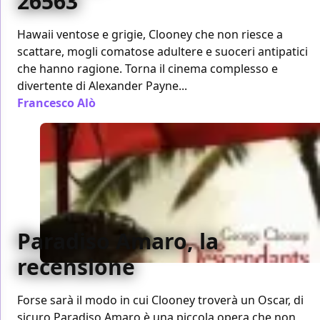
26563
Hawaii ventose e grigie, Clooney che non riesce a
scattare, mogli comatose adultere e suoceri antipatici
che hanno ragione. Torna il cinema complesso e
divertente di Alexander Payne...
Francesco Alò
/ 29 gen 2012
Paradiso Amaro, la
recensione
Forse sarà il modo in cui Clooney troverà un Oscar, di
sicuro Paradiso Amaro è una piccola opera che non