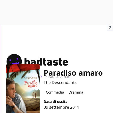
Recensioni
Format video
Marvel
Netflix
Disney+
Prime
X
Paradiso amaro
Home
Film
Paradiso Amaro
The Descendants
Commedia
Dramma
Data di uscita
09 settembre 2011