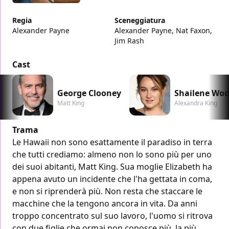
Regia
Sceneggiatura
Alexander Payne
Alexander Payne, Nat Faxon,
Jim Rash
Cast
George Clooney
Shailene Woo
Matt King
Alexandra King
Trama
Le Hawaii non sono esattamente il paradiso in terra
che tutti crediamo: almeno non lo sono più per uno
dei suoi abitanti, Matt King. Sua moglie Elizabeth ha
appena avuto un incidente che l'ha gettata in coma,
e non si riprenderà più. Non resta che staccare le
macchine che la tengono ancora in vita. Da anni
troppo concentrato sul suo lavoro, l'uomo si ritrova
con due figlie che ormai non conosce più, la più