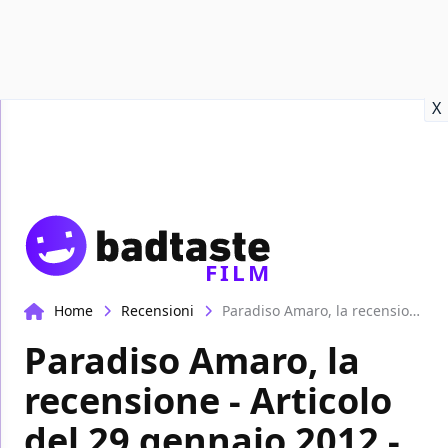
Recensioni
Format video
Marvel
Netflix
Disney+
Prime
X
FILM
Home
Recensioni
Paradiso Amaro, la recensione - Articolo del 29 gennaio 2012 - 26563
Paradiso Amaro, la
recensione - Articolo
del 29 gennaio 2012 -