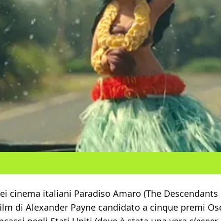
ei cinema italiani
Paradiso Amaro (The Descendants 
l film di Alexander Payne candidato a cinque premi Os