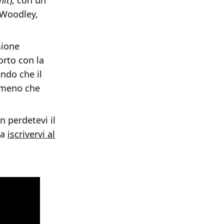
hit
), con un
 Woodley,
sione
orto con la
ndo che il
temeno che
n perdetevi il
 a
iscrivervi al