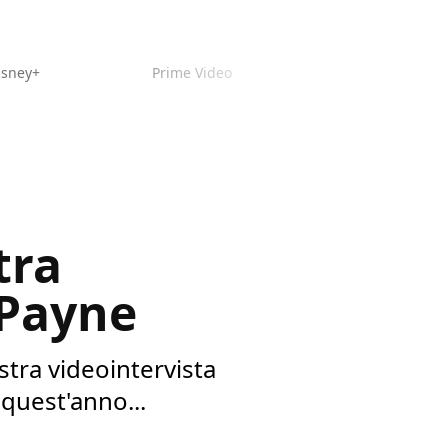
isney+
Prime Video
tra
 Payne
stra videointervista
quest'anno...