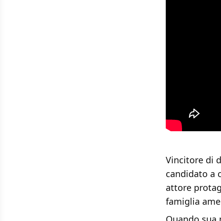
Vincitore di 
candidato a c
attore prota
famiglia amer
Quando sua m