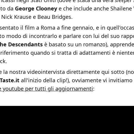
cassi negli Stati Uniti (dove è stata una vera
sleeper 
ato da
George Clooney
e che include anche Shailene
, Nick Krause e Beau Bridges.
entato il film a Roma a fine gennaio, e in quell'occa
o modo di incontrarlo e parlare con lui del suo rapp
he Descendants
è basato su un romanzo), apprende
 riferimento quando si tratta di adattamenti è nien
ck.
 la nostra videointervista direttamente qui sotto (no
Taste.it
all'inizio della clip!), ovviamente vi invitiamo
e youtube per tutti gli aggiornamenti
: