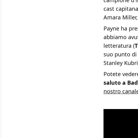
campione d'in
cast capitan
Amara Miller
Payne ha pres
abbiamo avut
letteratura (
T
suo punto di
Stanley Kubri
Potete vedere
saluto a Bad
nostro canal