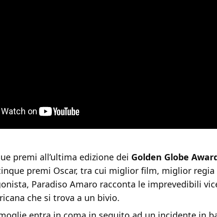
due premi all’ultima edizione dei
Golden Globe Awar
inque premi Oscar, tra cui miglior film, miglior regia
gonista,
Paradiso Amaro racconta le imprevedibili vi
icana che si trova a un bivio.
oglie entra in coma in seguito ad un incidente in ba