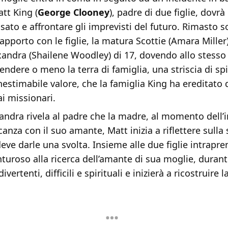
att King (
George Clooney
), padre di due figlie, dovr
ssato e affrontare gli imprevisti del futuro. Rimasto s
 rapporto con le figlie, la matura Scottie (Amara Miller
exandra (Shailene Woodley) di 17, dovendo allo stess
endere o meno la terra di famiglia, una striscia di sp
inestimabile valore, che la famiglia King ha ereditato d
i missionari.
ndra rivela al padre che la madre, al momento dell’i
canza con il suo amante, Matt inizia a riflettere sulla 
eve darle una svolta. Insieme alle due figlie intrapr
turoso alla ricerca dell’amante di sua moglie, durant
ivertenti, difficili e spirituali e inizierà a ricostruire l