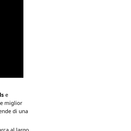
ds
e
 e miglior
cende di una
rca al largo