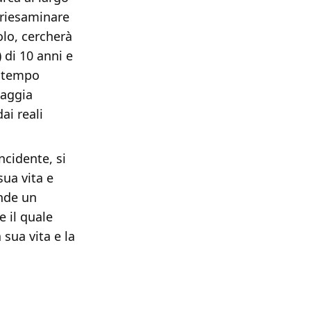
à riesaminare
olo, cercherà
) di 10 anni e
o tempo
iaggia
ai reali
ncidente, si
sua vita e
ende un
e il quale
a sua vita e la