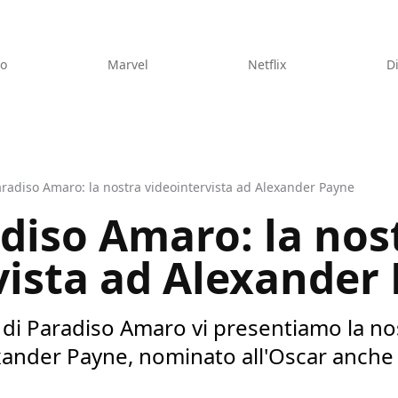
eo
Marvel
Netflix
D
aradiso Amaro: la nostra videointervista ad Alexander Payne
adiso Amaro: la nos
vista ad Alexander
a di Paradiso Amaro vi presentiamo la no
exander Payne, nominato all'Oscar anche 