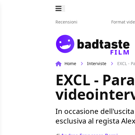
Recensioni
Format vid
FILM
Home
Interviste
EXCL - P
EXCL - Par
videointer
In occasione dell'uscit
esclusiva al regista Al