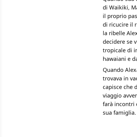
di Waikiki, M
il proprio pa
di ricucire il
la ribelle Al
decidere se v
tropicale di 
hawaiani e da
Quando Alexa
trovava in va
capisce che d
viaggio avven
farà incontri d
sua famiglia.