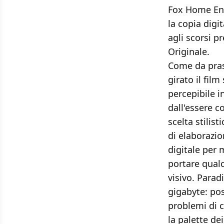
Fox Home Ent
la copia dig
agli scorsi p
Originale.
Come da prass
girato il fil
percepibile 
dall'essere c
scelta stilis
di elaborazio
digitale per
portare qualc
visivo. Parad
gigabyte: pos
problemi di 
la palette dei