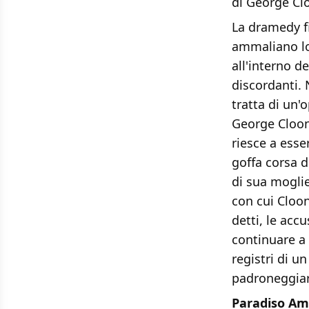
di George Cl
La dramedy f
ammaliano lo
all'interno d
discordanti. 
tratta di un'
George Cloon
riesce a esse
goffa corsa 
di sua moglie
con cui Cloon
detti, le acc
continuare a
registri di 
padroneggiar
Paradiso Am