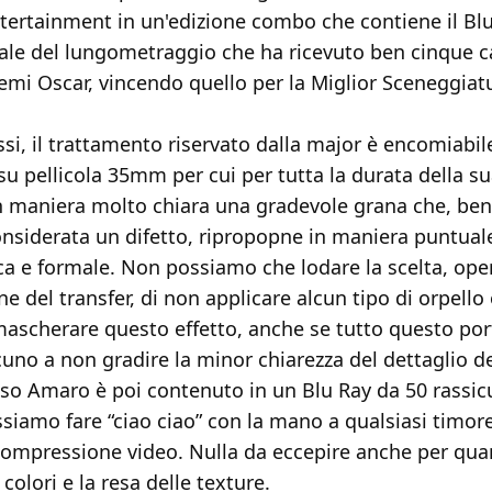
ertainment in un'edizione combo che contiene il Blu-
itale del lungometraggio che ha ricevuto ben cinque 
remi Oscar, vincendo quello per la Miglior Sceneggia
i, il trattamento riservato dalla major è encomiabil
m su pellicola 35mm per cui per tutta la durata della su
in maniera molto chiara una gradevole grana che, ben
onsiderata un difetto, ripropopne in maniera puntual
tica e formale. Non possiamo che lodare la scelta, ope
ne del transfer, di non applicare alcun tipo di orpello 
 mascherare questo effetto, anche se tutto questo po
uno a non gradire la minor chiarezza del dettaglio d
iso Amaro è poi contenuto in un Blu Ray da 50 rassic
siamo fare “ciao ciao” con la mano a qualsiasi timor
compressione video. Nulla da eccepire anche per qua
 colori e la resa delle texture.