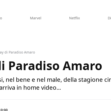
eo
Marvel
Netflix
D
Ray di Paradiso Amaro
 di Paradiso Amaro
si, nel bene e nel male, della stagione 
arriva in home video...
10:00