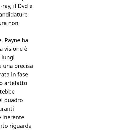
ray, il Dvd e
candidature
tura non
e. Payne ha
a visione è
 lungi
e una precisa
rata in fase
o artefatto
rtebbe
el quadro
uranti
e inerente
nto riguarda