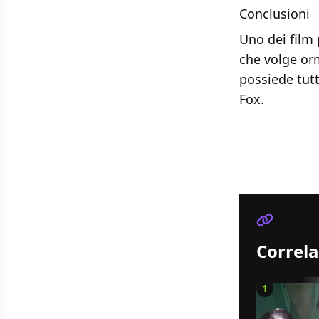
Conclusioni
Uno dei film 
che volge or
possiede tutti
Fox.
Correla
1