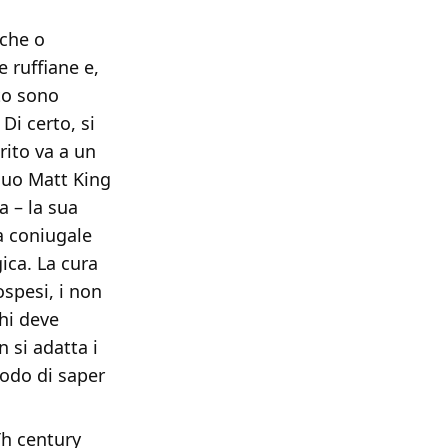
 che o
 ruffiane e,
ito sono
Di certo, si
rito va a un
suo Matt King
a – la sua
a coniugale
ica. La cura
ospesi, i non
chi deve
 si adatta i
odo di saper
Th century