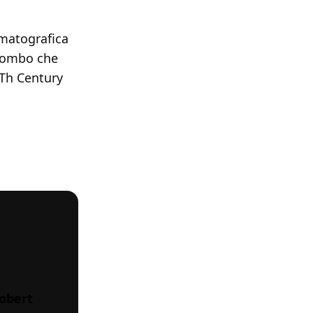
ematografica
 combo che
20Th Century
Robert