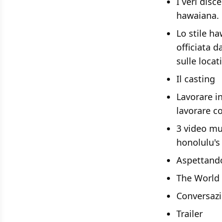
I veri disc
hawaiana.
Lo stile h
officiata 
sulle locat
Il casting
Lavorare in
lavorare c
3 video mus
honolulu's
Aspettando
The World 
Conversaz
Trailer