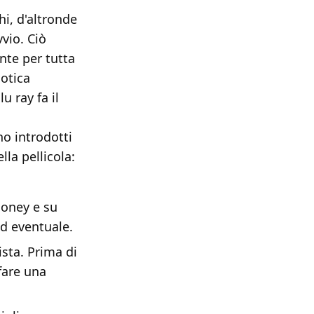
hi, d'altronde
vio. Ciò
nte per tutta
sotica
u ray fa il
no introdotti
la pellicola:
ooney e su
ed eventuale.
sta. Prima di
fare una