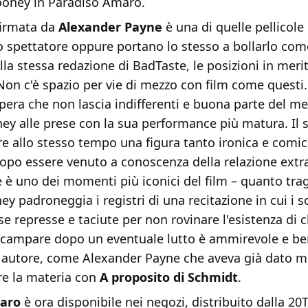
ooney in Paradiso Amaro.
irmata da
Alexander Payne
è una di quelle pellicole
 spettatore oppure portano lo stesso a bollarlo come
ella stessa redazione di BadTaste, le posizioni in mer
Non c'è spazio per vie di mezzo con film come questi. 
opera che non lascia indifferenti e buona parte del me
ey alle prese con la sua performance più matura. Il 
re allo stesso tempo una figura tanto ironica e comic
dopo essere venuto a conoscenza della relazione extr
 è uno dei momenti più iconici del film – quanto trag
ey padroneggia i registri di una recitazione in cui i s
use represse e taciute per non rovinare l'esistenza di 
 campare dopo un eventuale lutto è ammirevole e ben
un autore, come Alexander Payne che aveva già dato m
e la materia con
A proposito di Schmidt
.
aro
è ora disponibile nei negozi, distribuito dalla 20