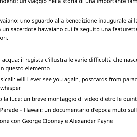
endenti: un viaggio nella storia di una importante fam
awaiano: uno sguardo alla benedizione inaugurale ai la
da un sacerdote hawaiano cui fa seguito una featurette
ion.
 acqua: il regista c'illustra le varie difficoltà che nas
on questo elemento.
icali: will i ever see you again, postcards from parad
 whisper
 la luce: un breve montaggio di video dietro le quin
Parade – Hawaii: un documentario d'epoca muto sull
ione con George Clooney e Alexander Payne