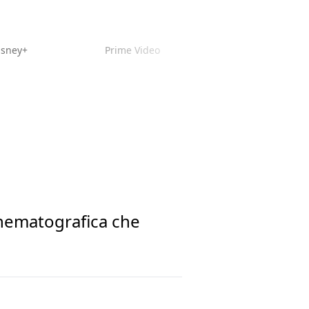
isney+
Prime Video
cinematografica che