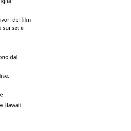
iglia
vori del film
 sui set e
cono dal
ise,
te
e Hawaii