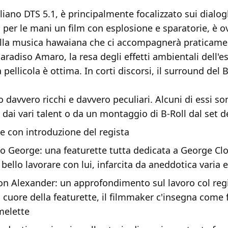
taliano DTS 5.1, è principalmente focalizzato sui dialog
er le mani un film con esplosione e sparatorie, è ov
 alla musica hawaiana che ci accompagnerà praticame
Paradiso Amaro, la resa degli effetti ambientali dell'e
 pellicola è ottima. In corti discorsi, il surround del Bl
o davvero ricchi e davvero peculiari. Alcuni di essi so
dai vari talent o da un montaggio di B-Roll dal set del
e con introduzione del regista
o George: una featurette tutta dedicata a George Cl
bello lavorare con lui, infarcita da aneddotica varia 
on Alexander: un approfondimento sul lavoro col regi
l cuore della featurette, il filmmaker c'insegna come 
melette