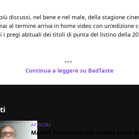
più discussi, nel bene e nel male, della stagione cin
mai al termine arriva in home video con un'edizione
 i pregi abituali dei titoli di punta del listino della 
Continua a leggere su BadTaste
ti
ARTICOLI
Marvel, l'annuncio che cambia tutto: 