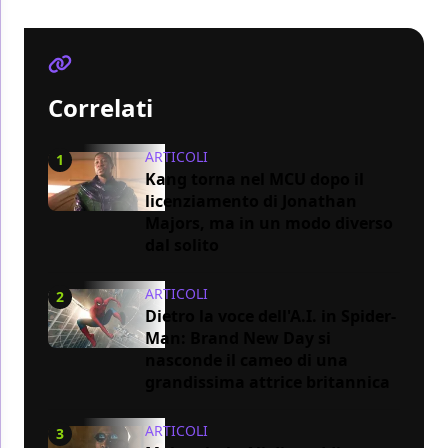
Correlati
ARTICOLI
1
Kang torna nel MCU dopo il
licenziamento di Jonathan
Majors, ma in un modo diverso
dal solito
ARTICOLI
2
Dietro la voce dell'A.I. in Spider-
Man: Brand New Day si
nasconde il cameo di una
grandissima attrice britannica
ARTICOLI
3