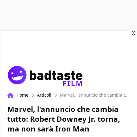
Recensioni
Format video
Marvel
Netflix
Disney+
Prime
X
FILM
Home
Articoli
Marvel, l'annuncio che cambia tutto: Robert Downey Jr. torna, ma non sarà Iron Man
Marvel, l'annuncio che cambia
tutto: Robert Downey Jr. torna,
ma non sarà Iron Man