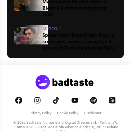
Mahershala Ali dice addio a
Blade e il motivo sorprende
tutti
ARTICOLI
4
Spider-Man: Brand New Day, la
scena post-credits spiegata: il
futuro di Tom Holland nell'MCU
Privacy Policy
Cookie Policy
Disclaimer
© 2026 BadTaste.it proprietà di
Digital Dreams s.r.l.
- Partita IVA:
11885930963 - Sede legale: Via Alberico Albricci 8, 20122 Milano