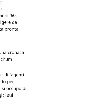
e
ct
anni '60.
rigere da
ta pronta.
 una cronaca
etchum
st di "agenti
odo per
o si occupò di
gici sui