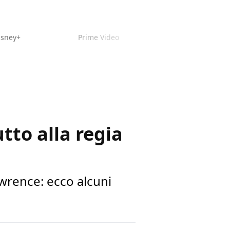
isney+
Prime Video
tto alla regia
Lawrence: ecco alcuni