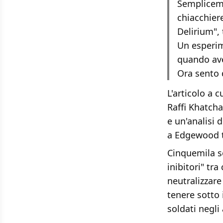
Sempliceme
chiacchiere
Delirium", 
Un esperim
quando ave
Ora sento d
L'articolo a c
Raffi Khatcha
e un'analisi 
a Edgewood tr
Cinquemila so
inibitori" tr
neutralizzare
tenere sotto i
soldati negli