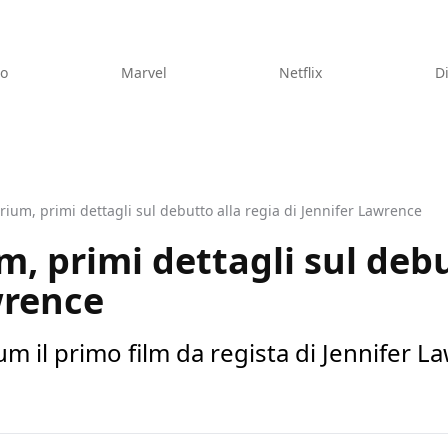
eo
Marvel
Netflix
D
irium, primi dettagli sul debutto alla regia di Jennifer Lawrence
m, primi dettagli sul debu
wrence
rium il primo film da regista di Jennifer 