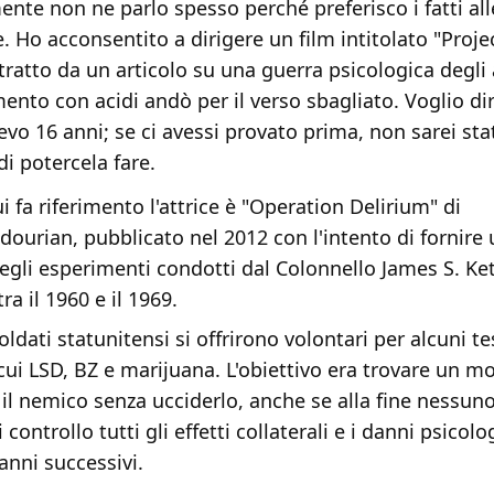
nte non ne parlo spesso perché preferisco i fatti all
. Ho acconsentito a dirigere un film intitolato "Proje
tratto da un articolo su una guerra psicologica degli 
ento con acidi andò per il verso sbagliato. Voglio di
vo 16 anni; se ci avessi provato prima, non sarei sta
i potercela fare.
ui fa riferimento l'attrice è "Operation Delirium" di
dourian, pubblicato nel 2012 con l'intento di fornire
degli esperimenti condotti dal Colonnello James S. K
a il 1960 e il 1969.
ldati statunitensi si offrirono volontari per alcuni te
a cui LSD, BZ e marijuana. L'obiettivo era trovare un m
 il nemico senza ucciderlo, anche se alla fine nessun
 controllo tutti gli effetti collaterali e i danni psicolo
 anni successivi.