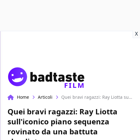
Recensioni
Format video
Marvel
Netflix
Disney+
Prime
X
FILM
Home
Articoli
Quei bravi ragazzi: Ray Liotta sull'iconico piano sequenza rovinato da una battuta sbagliata
Quei bravi ragazzi: Ray Liotta
sull'iconico piano sequenza
rovinato da una battuta