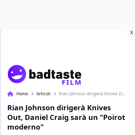
Recensioni
Format video
Marvel
Netflix
Disney+
Prime
X
FILM
Home
Articoli
Rian Johnson dirigerà Knives Out, Daniel Craig sarà un "Poirot moderno"
Rian Johnson dirigerà Knives
Out, Daniel Craig sarà un "Poirot
moderno"