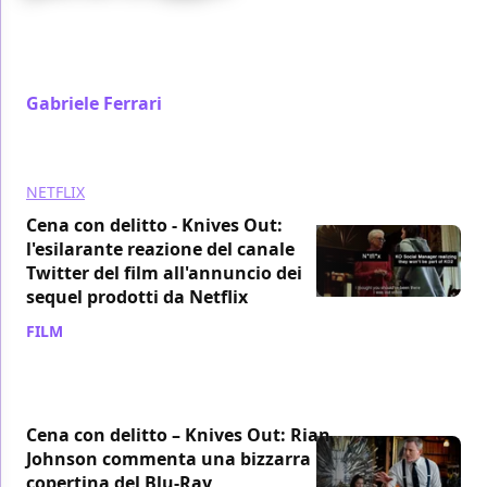
Cena con delitto – Knives Out è un delizioso giallo
alla Agatha Christie con una sorprendente vena
politica e il vizio di non stare mai zitto
Gabriele Ferrari
/ 10 lug 2022
NETFLIX
Cena con delitto - Knives Out:
l'esilarante reazione del canale
Twitter del film all'annuncio dei
sequel prodotti da Netflix
FILM
/ 01 apr 2021
Cena con delitto – Knives Out: Rian
Johnson commenta una bizzarra
copertina del Blu-Ray