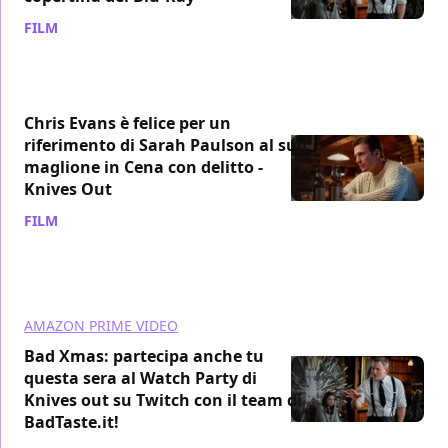
FILM
/ 30 mar 2021
Chris Evans è felice per un
riferimento di Sarah Paulson al suo
maglione in Cena con delitto -
Knives Out
FILM
/ 04 dic 2020
AMAZON PRIME VIDEO
Bad Xmas: partecipa anche tu
questa sera al Watch Party di
Knives out su Twitch con il team di
BadTaste.it!