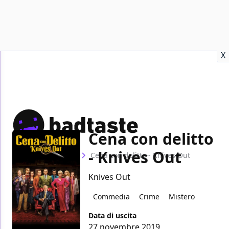
Recensioni
Format video
Marvel
Netflix
Disney+
Prime
X
Cena con delitto
- Knives Out
Home
Film
Cena con delitto - Knives Out
Knives Out
Commedia
Crime
Mistero
Data di uscita
27 novembre 2019