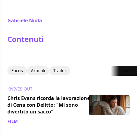
divertimento Cena Con Delitto - Knives Out è puro
cinema di Rian Johnson
Gabriele Niola
/ 04 dic 2019
Contenuti
Focus
Articoli
Trailer
KNIVES OUT
Chris Evans ricorda la lavorazione
di Cena con Delitto: "Mi sono
divertito un sacco"
FILM
/ 19 set 2023