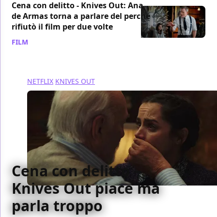
Cena con delitto - Knives Out: Ana
de Armas torna a parlare del perché
rifiutò il film per due volte
FILM
/ 21 set 2022
NETFLIX
KNIVES OUT
Cena con delitto –
Knives Out piace ma
parla troppo