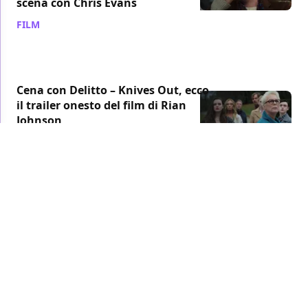
scena con Chris Evans
FILM
/ 27 feb 2020
Cena con Delitto – Knives Out, ecco
il trailer onesto del film di Rian
Johnson
FILM
/ 22 feb 2020
Cena con delitto - Knives Out: Rian
Johnson non è interessato al
passato di Benoit Blanc nel sequel
FILM
/ 20 feb 2020