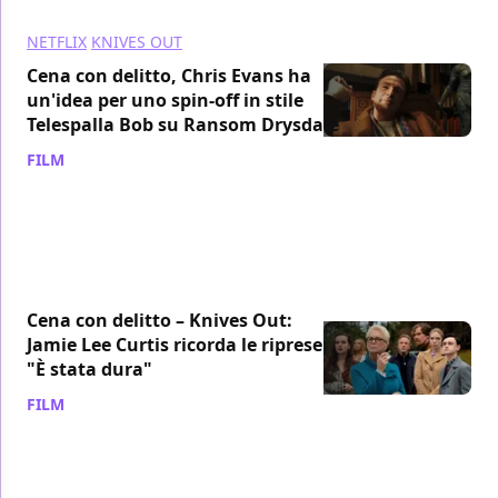
NETFLIX
KNIVES OUT
Cena con delitto, Chris Evans ha
un'idea per uno spin-off in stile
Telespalla Bob su Ransom Drysdale
FILM
/ 03 apr 2023
Cena con delitto – Knives Out:
Jamie Lee Curtis ricorda le riprese:
"È stata dura"
FILM
/ 05 ott 2022