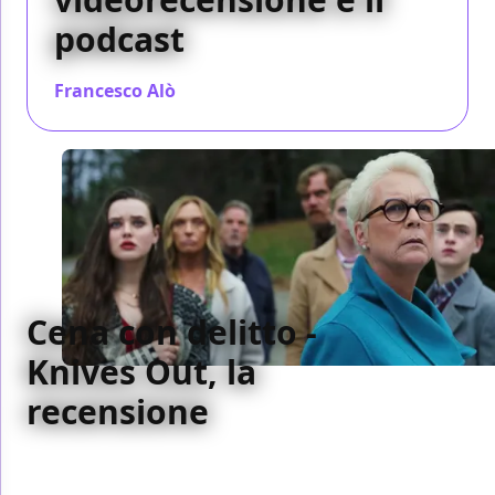
podcast
Francesco Alò
/ 06 dic 2019
Cena con delitto -
Knives Out, la
recensione
Non un parodia, non un omaggio ma un vero giallo
comico, con umorismo nero e un onesto senso del