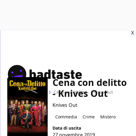
Recensioni
Format video
Marvel
Netflix
Disney+
Prime
X
Cena con delitto
- Knives Out
Home
Film
Cena con delitto - Knives Out
Knives Out
Commedia
Crime
Mistero
Data di uscita
27 novembre 2019