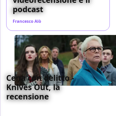
podcast
Francesco Alò
/ 06 dic 2019
Cena con delitto -
Knives Out, la
recensione
Non un parodia, non un omaggio ma un vero giallo
comico, con umorismo nero e un onesto senso del