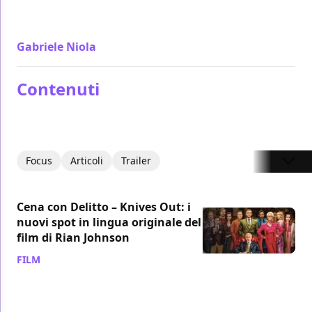
divertimento Cena Con Delitto - Knives Out è puro
cinema di Rian Johnson
Gabriele Niola
/ 04 dic 2019
Contenuti
Focus
Articoli
Trailer
Cena con Delitto – Knives Out: i
nuovi spot in lingua originale del
film di Rian Johnson
FILM
/ 27 ott 2019