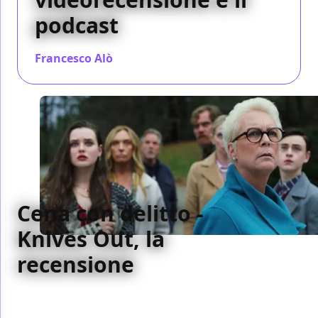
podcast
Francesco Alò
/ 06 dic 2019
Cena con delitto -
Knives Out, la
recensione
Non un parodia, non un omaggio ma un vero giallo
comico, con umorismo nero e un onesto senso del