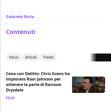
divertimento Cena Con Delitto - Knives Out è puro
cinema di Rian Johnson
Gabriele Niola
/ 04 dic 2019
Contenuti
Focus
Articoli
Trailer
Cena con Delitto: Chris Evans ha
implorato Rian Johnson per
ottenere la parte di Ransom
Drysdale
FILM
/ 02 mar 2020