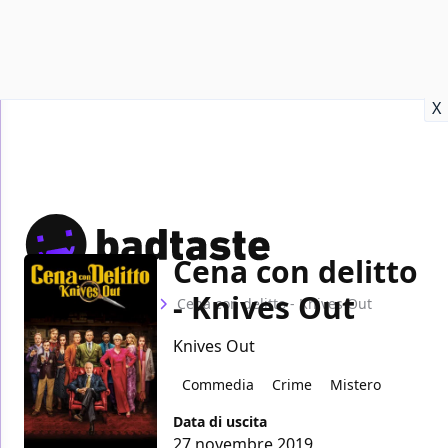
Recensioni
Format video
Marvel
Netflix
Disney+
Prime
X
Cena con delitto
- Knives Out
Home
Film
Cena con delitto - Knives Out
Knives Out
Commedia
Crime
Mistero
Data di uscita
27 novembre 2019