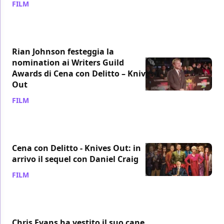
FILM
/ 10 gen 2020
Rian Johnson festeggia la
nomination ai Writers Guild
Awards di Cena con Delitto – Knives
Out
FILM
/ 09 gen 2020
Cena con Delitto - Knives Out: in
arrivo il sequel con Daniel Craig
FILM
/ 06 gen 2020
Chris Evans ha vestito il suo cane