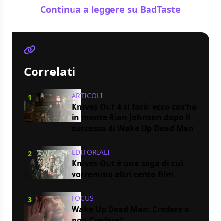
Continua a leggere su BadTaste
Correlati
ARTICOLI
1
Knives Out 4 si farà: ecco cos'ha
in mente Rian Johnson dopo il
successo di Wake Up Dead Man
EDITORIALI
2
Knives Out è una saga di cui
vorremmo altri cento film
FOCUS
3
Wake Up Dead Man: Credere o
non Credere?