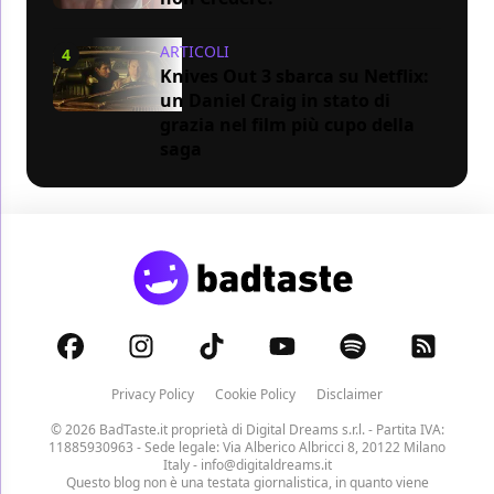
ARTICOLI
4
Knives Out 3 sbarca su Netflix:
un Daniel Craig in stato di
grazia nel film più cupo della
saga
Privacy Policy
Cookie Policy
Disclaimer
© 2026 BadTaste.it proprietà di
Digital Dreams s.r.l.
- Partita IVA:
11885930963 - Sede legale: Via Alberico Albricci 8, 20122 Milano
Italy -
info@digitaldreams.it
Questo blog non è una testata giornalistica, in quanto viene