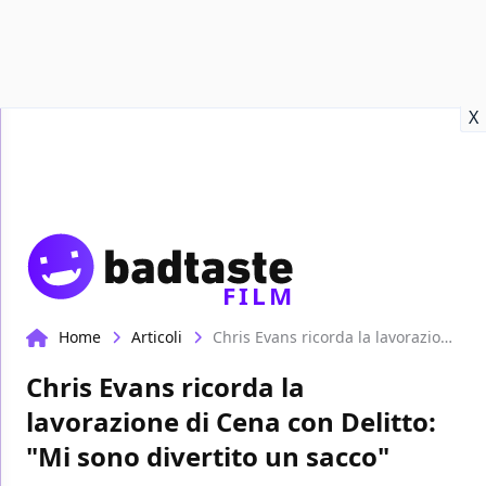
Recensioni
Format video
Marvel
Netflix
Disney+
Prime
X
FILM
Home
Articoli
Chris Evans ricorda la lavorazione di Cena con Delitto: "Mi sono divertito un sacco"
Chris Evans ricorda la
lavorazione di Cena con Delitto:
"Mi sono divertito un sacco"