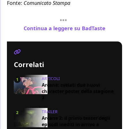
Fonte:
Comunicato Stampa
Continua a leggere su BadTaste
Correlati
ARTICOLI
1
Arcane: svelati due nuovi
character poster della stagione
2
TRAILER
2
Arcane 2: il primo teaser degli
episodi inediti in arrivo a