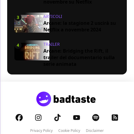
novembre su Netflix
ARTICOLI
3
Arcane: la stagione 2 uscirà su
Netflix a novembre 2024
TRAILER
4
Arcane: Bridging the Rift, il
trailer del documentario sulla
serie animata
Privacy Policy
Cookie Policy
Disclaimer