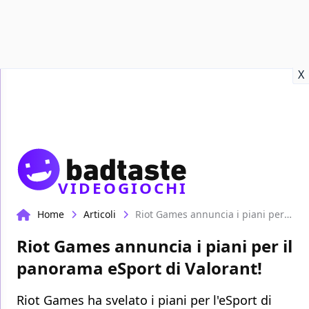
Recensioni
Format video
Marvel
Netflix
Disney+
Prime
X
VIDEOGIOCHI
Home
Articoli
Riot Games annuncia i piani per il panorama eSport di Valorant!
Riot Games annuncia i piani per il
panorama eSport di Valorant!
Riot Games ha svelato i piani per l'eSport di