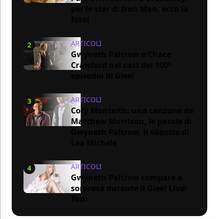
per le star di Iron Man, ecco la
foto!
ARTICOLI
2
Gwyneth Paltrow e Chace
Crawford nel cast del 100°
episodio di Glee!
ARTICOLI
3
Cory Monteith: una canzone da
Matthew Morrison, le parole di
Gwyneth Paltrow, il silenzio di
Lea Michele
ARTICOLI
4
Gwyneth Paltrow compare a
sorpresa durante il Glee! Live!
Tour