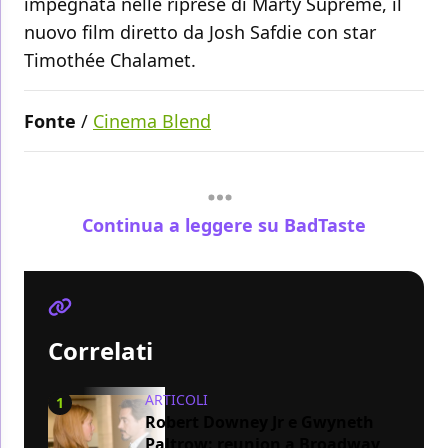
impegnata nelle riprese di Marty Supreme, il
nuovo film diretto da Josh Safdie con star
Timothée Chalamet.
Fonte
/
Cinema Blend
Continua a leggere su BadTaste
Correlati
ARTICOLI
1
Robert Downey Jr e Gwyneth
Paltrow: reunion a Broadway