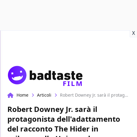
Recensioni
Format video
Marvel
Netflix
Disney+
Prime
X
FILM
Home
Articoli
Robert Downey Jr. sarà il protagonista dell'adattamento del racconto The Hider in sviluppo alla Universal
Robert Downey Jr. sarà il
protagonista dell'adattamento
del racconto The Hider in