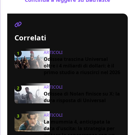
Correlati
ARTICOLI
1
Odissea trascina Universal
oltre i 4 miliardi di dollari: è il
primo studio a riuscirci nel 2026
ARTICOLI
2
Odissea di Nolan finisce su X: la
dura risposta di Universal
ARTICOLI
3
La mummia 4, anticipata la
data d'uscita: la strategia per
evitare la concorrenza con un