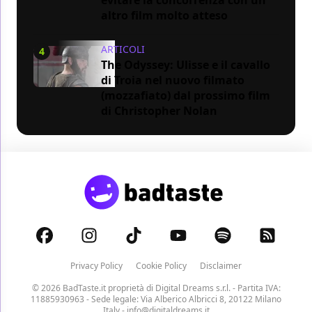
altro film molto atteso
ARTICOLI
4
The Odyssey: Ulisse e il cavallo
di Troia nel nuovo filmato
(mozzafiato) dal prossimo film
di Christopher Nolan
Privacy Policy
Cookie Policy
Disclaimer
© 2026 BadTaste.it proprietà di
Digital Dreams s.r.l.
- Partita IVA:
11885930963 - Sede legale: Via Alberico Albricci 8, 20122 Milano
Italy -
info@digitaldreams.it