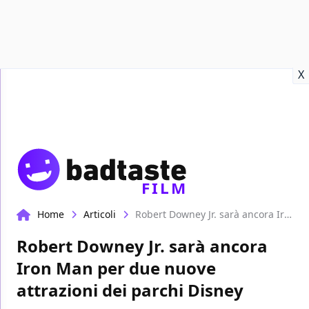
Recensioni
Format video
Marvel
Netflix
Disney+
Prime
X
FILM
Home
Articoli
Robert Downey Jr. sarà ancora Iron Man per due nuove attrazioni dei parchi Disney
Robert Downey Jr. sarà ancora
Iron Man per due nuove
attrazioni dei parchi Disney