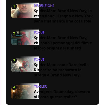
RECENSIONI
1
Spider-Man: Brand New Day, la
recensione: il ragno e New York
sono finalmente una cosa sola
FOCUS
2
Spider-Man: Brand New Day,
chi sono i personaggi del film e
le loro origini nei fumetti
FOCUS
3
Spider-Man: come Daredevil -
Rinascita ha preparato la
strada a Brand New Day
TRAILER
4
Avengers: Doomsday, davvero
vi basta questo trailer?