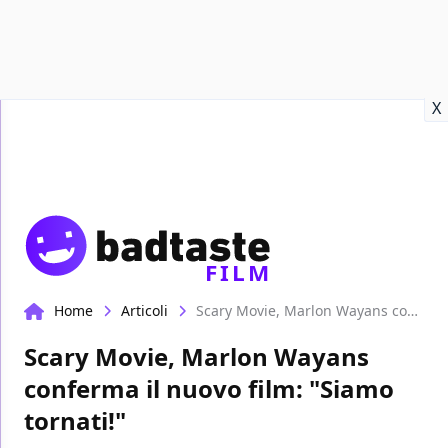
Recensioni
Format video
Marvel
Netflix
Disney+
Prime
X
FILM
Home
Articoli
Scary Movie, Marlon Wayans conferma il nuovo film: "Siamo tornati!"
Scary Movie, Marlon Wayans
conferma il nuovo film: "Siamo
tornati!"