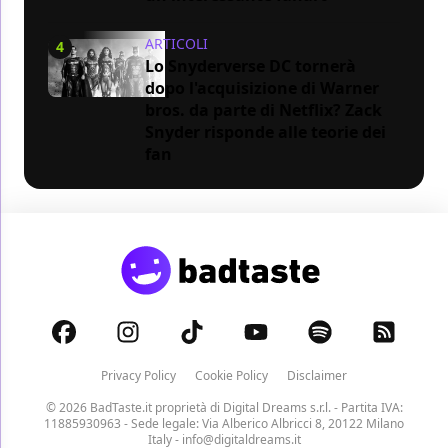
ARTICOLI
4
Lo Snyderverse DC tornerà
dopo l'acquisizione di Warner
bros. da parte di Netflix? Zack
Snyder risponde alle teorie dei
fan
Privacy Policy
Cookie Policy
Disclaimer
© 2026 BadTaste.it proprietà di
Digital Dreams s.r.l.
- Partita IVA:
11885930963 - Sede legale: Via Alberico Albricci 8, 20122 Milano
Italy -
info@digitaldreams.it