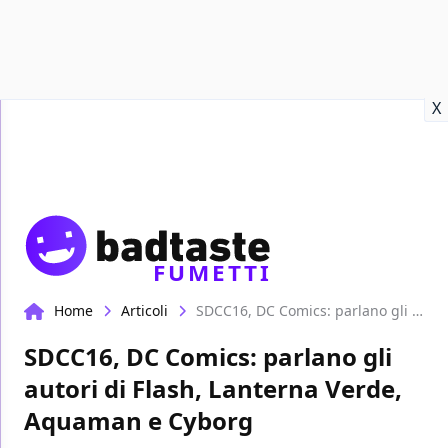
Recensioni
Format video
Marvel
Netflix
Disney+
Prime
X
FUMETTI
Home
Articoli
SDCC16, DC Comics: parlano gli autori di Flash, Lanterna Verde, Aquaman e Cyborg
SDCC16, DC Comics: parlano gli
autori di Flash, Lanterna Verde,
Aquaman e Cyborg