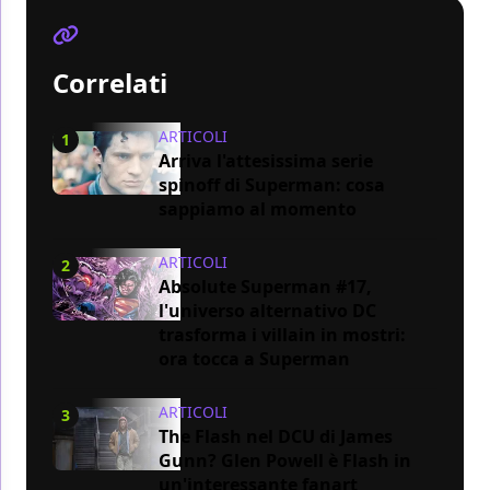
Correlati
ARTICOLI
1
Arriva l'attesissima serie
spinoff di Superman: cosa
sappiamo al momento
ARTICOLI
2
Absolute Superman #17,
l'universo alternativo DC
trasforma i villain in mostri:
ora tocca a Superman
ARTICOLI
3
The Flash nel DCU di James
Gunn? Glen Powell è Flash in
un'interessante fanart