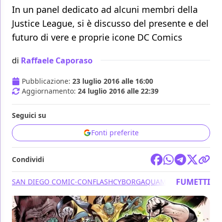
In un panel dedicato ad alcuni membri della
Justice League, si è discusso del presente e del
futuro di vere e proprie icone DC Comics
di
Raffaele Caporaso
Pubblicazione:
23 luglio 2016 alle 16:00
Aggiornamento:
24 luglio 2016 alle 22:39
Seguici su
Fonti preferite
Condividi
FUMETTI
SAN DIEGO COMIC-CON
FLASH
CYBORG
AQUAMAN
DC COMICS
G