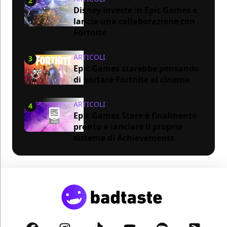
2
Disney investe in Epic Games e
lancia una collaborazione con
Fortnite
ARTICOLI
3
Epic Games starebbe pensando
di portare Fortnite al cinema
ARTICOLI
4
Epic Games Store è finalmente
pronto a lanciare il proprio
sistema di Achievements