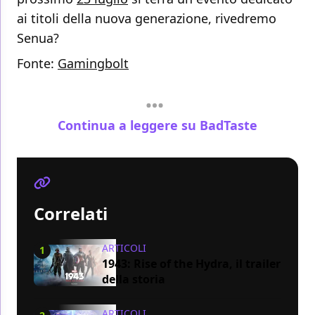
ai titoli della nuova generazione, rivedremo
Senua?
Fonte:
Gamingbolt
Continua a leggere su BadTaste
Correlati
ARTICOLI
1
1943: Rise of the Hydra, il trailer
della storia
ARTICOLI