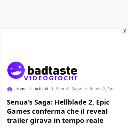
Recensioni
Format video
Marvel
Netflix
Disney+
Prime
X
VIDEOGIOCHI
Home
Articoli
Senua’s Saga: Hellblade 2, Epic Games conferma che il reveal trailer girava in tempo reale
Senua’s Saga: Hellblade 2, Epic
Games conferma che il reveal
trailer girava in tempo reale