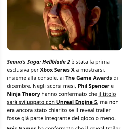
Senua’s Saga: Hellblade 2
è stata la prima
esclusiva per
Xbox Series X
a mostrarsi,
insieme alla console, ai
The Game Awards
di
dicembre. Negli scorsi mesi,
Phil Spencer
e
Ninja Theory
hanno confermato che
il titolo
sarà sviluppato con
Unreal Engine 5
, ma non
era ancora stato chiarito se il reveal trailer
fosse già parte integrante del gioco o meno.
Epic Games
ha confermato che il reveal trailer