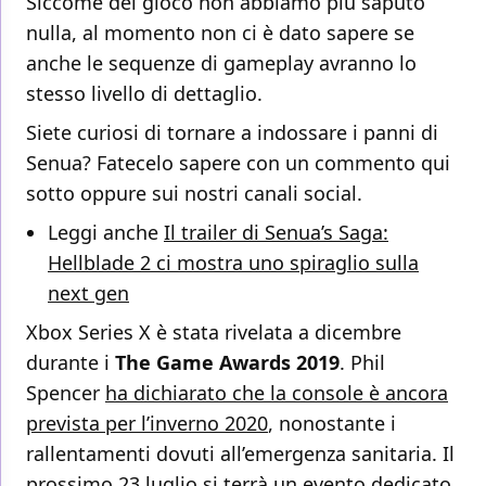
Siccome del gioco non abbiamo più saputo
nulla, al momento non ci è dato sapere se
anche le sequenze di gameplay avranno lo
stesso livello di dettaglio.
Siete curiosi di tornare a indossare i panni di
Senua? Fatecelo sapere con un commento qui
sotto oppure sui nostri canali social.
Leggi anche
Il trailer di Senua’s Saga:
Hellblade 2 ci mostra uno spiraglio sulla
next gen
Xbox Series X è stata rivelata a dicembre
durante i
The Game Awards 2019
. Phil
Spencer
ha dichiarato che la console è ancora
prevista per l’inverno 2020
, nonostante i
rallentamenti dovuti all’emergenza sanitaria. Il
prossimo
23 luglio
si terrà un evento dedicato