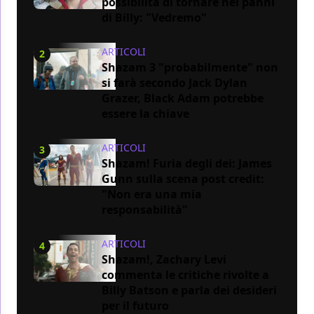
possibilità di tornare nei panni
di Billy: "Vedremo"
ARTICOLI
2
Shazam 3 "probabilmente" non
si farà secondo Jack Dylan
Grazer, Black Adam potrebbe
essere la chiave
ARTICOLI
3
Shazam! Furia degli dei: James
Gunn sulla scena post credit:
"Non era una mia
responsabilità"
ARTICOLI
4
Shazam!, Zachary Levi
commenta le critiche rivolte a
Billy Batson e parla dei desideri
per il futuro