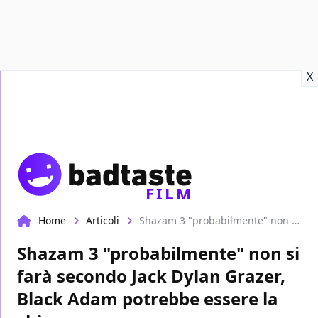
Recensioni
Format video
Marvel
Netflix
Disney+
Prime
X
FILM
Home
Articoli
Shazam 3 "probabilmente" non si farà secondo Jack Dylan Grazer, Black Adam potrebbe essere la chiave
Shazam 3 "probabilmente" non si
farà secondo Jack Dylan Grazer,
Black Adam potrebbe essere la