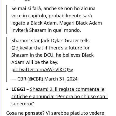
Se mai si farà, anche se non ho alcuna
voce in capitolo, probabilmente sarà
legato a Black Adam. Magari Black Adam
inviterà Shazam in quel mondo.
Shazam! star Jack Dylan Grazer tells
@djkevlar
that if there's a future for
Shazam in the DCU, he believes Black
Adam will be the key.
pic.twitter.com/vWhVlKzQ5y
— CBR (@CBR)
March 31, 2024
LEGGI
–
Shazam! 2, il regista commenta le
critiche e annuncia: “Per ora ho chiuso con i
supereroi”
Cosa ne pensate? Vi sarebbe piaciuto vedere