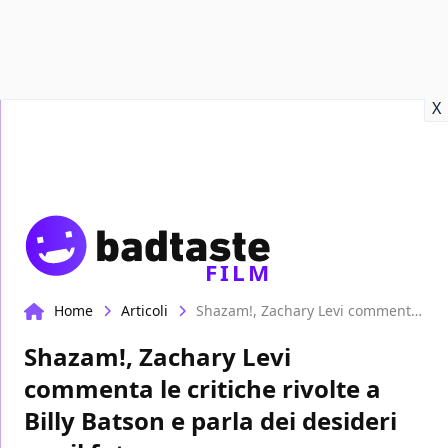
Recensioni
Format video
Marvel
Netflix
Disney+
Prime
X
FILM
Home
Articoli
Shazam!, Zachary Levi commenta le critiche rivolte a Billy Batson e parla dei desideri per il futuro
Shazam!, Zachary Levi
commenta le critiche rivolte a
Billy Batson e parla dei desideri