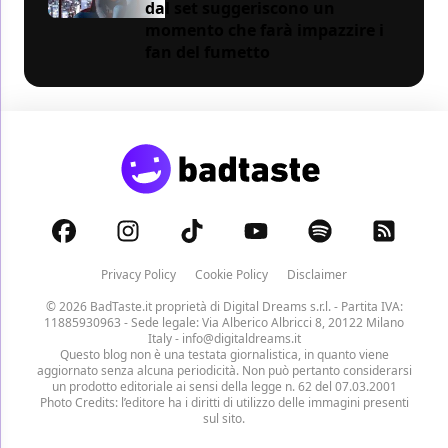
dal set suggeriscono un
momento che farà impazzire i
fan del fumetto
Privacy Policy
Cookie Policy
Disclaimer
© 2026 BadTaste.it proprietà di
Digital Dreams s.r.l.
- Partita IVA:
11885930963 - Sede legale: Via Alberico Albricci 8, 20122 Milano
Italy -
info@digitaldreams.it
Questo blog non è una testata giornalistica, in quanto viene
aggiornato senza alcuna periodicità. Non può pertanto considerarsi
un prodotto editoriale ai sensi della legge n. 62 del 07.03.2001
Photo Credits: l’editore ha i diritti di utilizzo delle immagini presenti
sul sito.