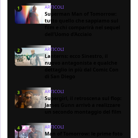
ARTICOLI
1
Superman Man of Tomorrow:
tutto quello che sappiamo sul
film e chi comparirà nel sequel
dell’Uomo d’Acciaio
ARTICOLI
2
Lanterns: ecco Sinestro, il
nuovo antagonista e qualche
dettaglio in più dal Comic Con
di San Diego
ARTICOLI
3
Supergirl, il retroscena sul flop:
James Gunn arrivò a realizzare
un secondo montaggio del film
ARTICOLI
4
Man of Tomorrow: le prime foto