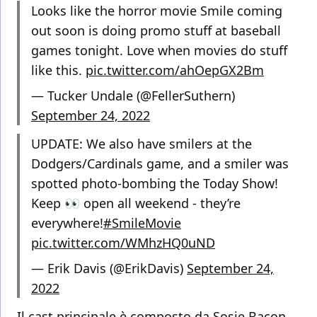
Looks like the horror movie Smile coming
out soon is doing promo stuff at baseball
games tonight. Love when movies do stuff
like this.
pic.twitter.com/ahOepGX2Bm
— Tucker Undale (@FellerSuthern)
September 24, 2022
UPDATE: We also have smilers at the
Dodgers/Cardinals game, and a smiler was
spotted photo-bombing the Today Show!
Keep 👀 open all weekend - they’re
everywhere!
#SmileMovie
pic.twitter.com/WMhzHQ0uND
— Erik Davis (@ErikDavis)
September 24,
2022
Il cast principale è composto da Sosie Bacon,