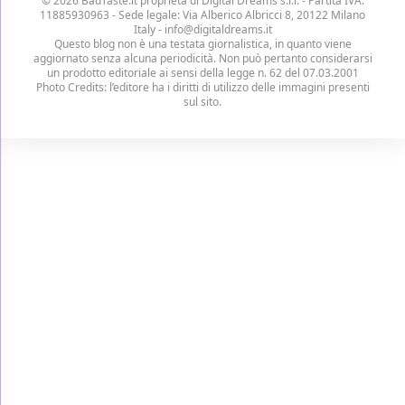
© 2026 BadTaste.it proprietà di
Digital Dreams s.r.l.
- Partita IVA:
11885930963 - Sede legale: Via Alberico Albricci 8, 20122 Milano
Italy -
info@digitaldreams.it
Questo blog non è una testata giornalistica, in quanto viene
aggiornato senza alcuna periodicità. Non può pertanto considerarsi
un prodotto editoriale ai sensi della legge n. 62 del 07.03.2001
Photo Credits: l’editore ha i diritti di utilizzo delle immagini presenti
sul sito.