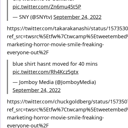
pic.twitter.com/Zn6mu45t5P
— SNY (@SNYtv)
September 24, 2022
https://twitter.com/takarakanashi/status/15735
ref_src=twsrc%5Etfw%7Ctwcamp%5Etweetembed
marketing-horror-movie-smile-freaking-
everyone-out%2F
blue shirt hasnt moved for 40 mins
pic.twitter.com/Rh4Kcz5gtx
— Jomboy Media (@JomboyMedia)
September 24, 2022
https://twitter.com/chuckgoldberg/status/15735
ref_src=twsrc%5Etfw%7Ctwcamp%5Etweetembed
marketing-horror-movie-smile-freaking-
everyone-out%2F