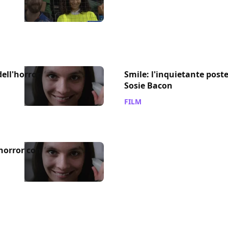
dell'horror
Smile: l'inquietante poste
Sosie Bacon
FILM
/ 20 ago 2022
l'horror con