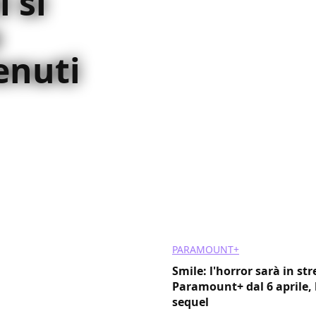
 si
o
enuti
ror moderno in cui le
enuti nei media, le
PARAMOUNT+
Smile: l'horror sarà in s
Paramount+ dal 6 aprile, 
sequel