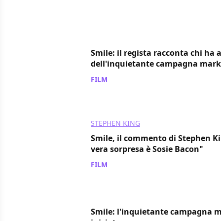
Smile: il regista racconta chi ha 
dell'inquietante campagna mark
FILM
/ 18 dic 2022
STEPHEN KING
Smile, il commento di Stephen Ki
vera sorpresa è Sosie Bacon"
FILM
/ 28 set 2022
Smile: l'inquietante campagna m