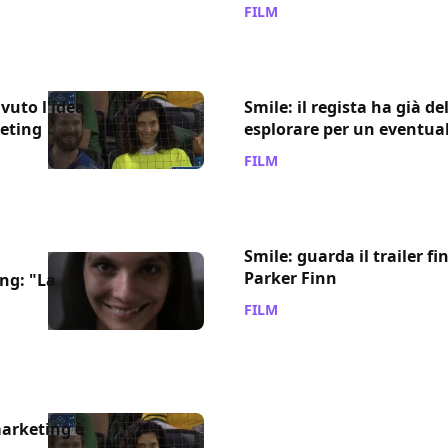
FILM
/ 16 mar 2023
avuto l'idea
Smile: il regista ha già de
eting
esplorare per un eventua
FILM
/ 17 nov 2022
Smile: guarda il trailer fi
Parker Finn
ng: "La
FILM
/ 27 set 2022
arketing è