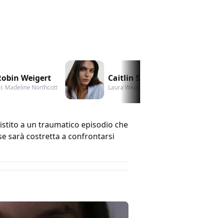
Robin Weigert
Caitlin Stasey
K
r. Madeline Northcott
Laura Weaver
Dr
sistito a un traumatico episodio che
se sarà costretta a confrontarsi