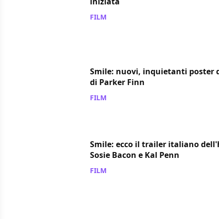
iniziata
FILM
/ 26 set 2022
Smile: nuovi, inquietanti poster 
di Parker Finn
FILM
/ 24 set 2022
Smile: ecco il trailer italiano del
Sosie Bacon e Kal Penn
FILM
/ 23 giu 2022