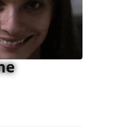
ne
or declinato il meno possibile e
o da altri film per il