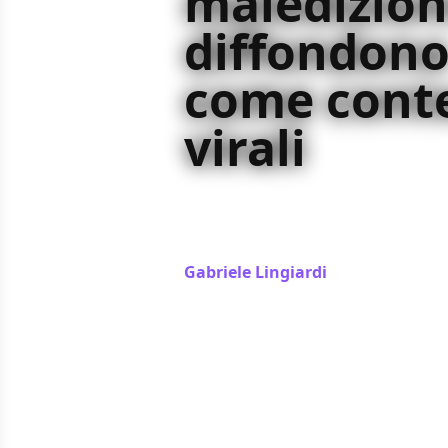
maledizioni
diffondon
come cont
virali
Smile fa parte di un filone dell'hor
maledizioni si muovono come i cont
mode e i meme
Gabriele Lingiardi
/ 07 apr 2024