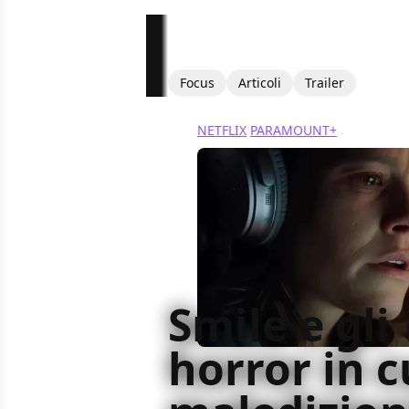
Focus
Articoli
Trailer
NETFLIX
PARAMOUNT+
Smile e gli
horror in c