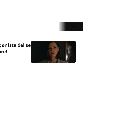
gonista del sequel
bre!