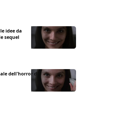
lle idee da
le sequel
nale dell'horror di