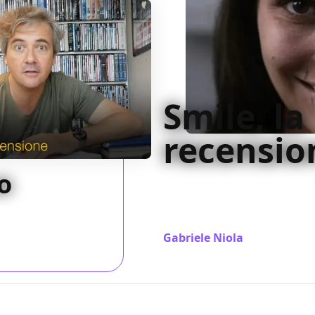
Smile, la
recensio
o
Il modello standard dell'horr
messo in pratica saccheggiand
godimento di nessuno
Gabriele Niola
/ 28 set 2022